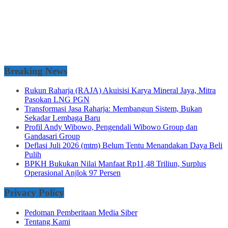
Breaking News
Rukun Raharja (RAJA) Akuisisi Karya Mineral Jaya, Mitra
Pasokan LNG PGN
Transformasi Jasa Raharja: Membangun Sistem, Bukan
Sekadar Lembaga Baru
Profil Andy Wibowo, Pengendali Wibowo Group dan
Gandasari Group
Deflasi Juli 2026 (mtm) Belum Tentu Menandakan Daya Beli
Pulih
BPKH Bukukan Nilai Manfaat Rp11,48 Triliun, Surplus
Operasional Anjlok 97 Persen
Privacy Policy
Pedoman Pemberitaan Media Siber
Tentang Kami