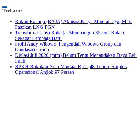
Skip
Terbaru:
to
Rukun Raharja (RAJA) Akuisisi Karya Mineral Jaya, Mitra
content
Pasokan LNG PGN
Transformasi Jasa Raharja: Membangun Sistem, Bukan
Sekadar Lembaga Baru
Profil Andy Wibowo, Pengendali Wibowo Group dan
Gandasari Group
Deflasi Juli 2026 (mtm) Belum Tentu Menandakan Daya Beli
Pulih
BPKH Bukukan Nilai Manfaat Rp11,48 Triliun, Surplus
Operasional Anjlok 97 Persen