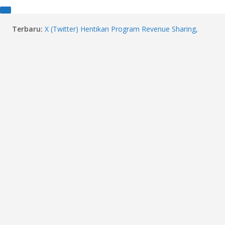
Skip
Terbaru:
X (Twitter) Hentikan Program Revenue Sharing,
to
Ganti dengan Imbalan Konten Orisinal
content
Simarba Atong Tjia, Pendiri Bigland-Napolly Cahaya
Buana Group Olympic Furniture Berpulang
Emiten Komponen Crazy Rich TP Rachmat (DRMA)
Update Teknologi Baterai Kendaraan Listrik
Harga Emas Naik, Intip Daftar 13 Saham Emas di
BEI 2026
Profil Eddy Alfian yang Dipromosikan ke Reasuransi
Indonesia Re oleh Danantara