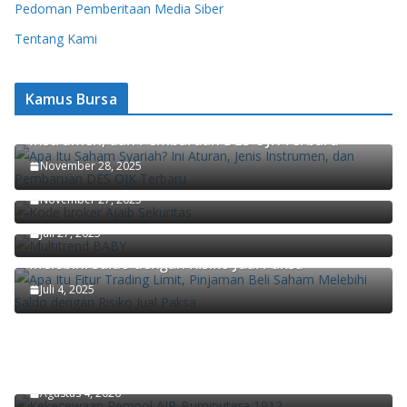
Pedoman Pemberitaan Media Siber
Tentang Kami
Kamus Bursa
Apa Itu Saham Syariah? Ini Aturan, Jenis
Instrumen, dan Pembaruan DES OJK Terbaru
Ajaib Update Biaya Jual-Beli Saham untuk Anggota
November 28, 2025
Komunitas, Ini Rinciannya
3 Strategi Investasi Saham ala Jos Parengkuan Bos
November 27, 2025
Syailendra Capital
Juli 27, 2025
Apa Itu Fitur Trading Limit, Pinjaman Beli Saham
Melebihi Saldo dengan Risiko Jual Paksa
Juli 4, 2025
Transformasi Jasa Raharja: Membangun Sistem,
Bukan Sekadar Lembaga Baru
Keterbukaan Informasi Kunci Mewujudkan
Agustus 4, 2026
Masyarakat yang Partisipatif