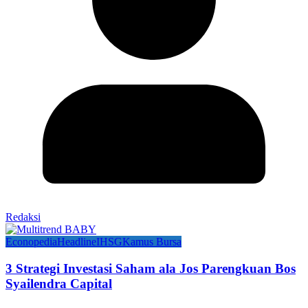
Redaksi
Econopedia
Headline
IHSG
Kamus Bursa
3 Strategi Investasi Saham ala Jos Parengkuan Bos
Syailendra Capital