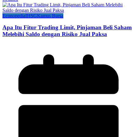
Econopedia
IHSG
Kamus Bursa
Apa Itu Fitur Trading Limit, Pinjaman Beli Saham
Melebihi Saldo dengan Risiko Jual Paksa