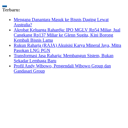
Skip
Terbaru:
to
Mengapa Danantara Masuk ke Bisnis Daging Lewat
content
Australia?
Akrobat Keluarga Rahardja: IPO MGLV Rp54 Miliar, Jual
Cangkang Rp137 Miliar ke Glenn Sugita, Kini Borong
Kembali Bisnis Lama
Rukun Raharja (RAJA) Akuisisi Karya Mineral Jaya, Mitra
Pasokan LNG PGN
Transformasi Jasa Raharja: Membangun Sistem, Bukan
Sekadar Lembaga Baru
Profil Andy Wibowo, Pengendali Wibowo Group dan
Gandasari Group