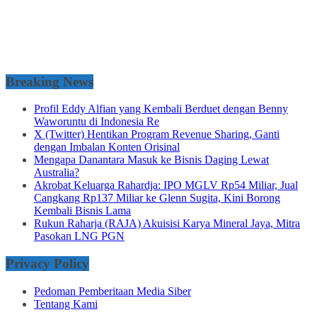
Breaking News
Profil Eddy Alfian yang Kembali Berduet dengan Benny
Waworuntu di Indonesia Re
X (Twitter) Hentikan Program Revenue Sharing, Ganti
dengan Imbalan Konten Orisinal
Mengapa Danantara Masuk ke Bisnis Daging Lewat
Australia?
Akrobat Keluarga Rahardja: IPO MGLV Rp54 Miliar, Jual
Cangkang Rp137 Miliar ke Glenn Sugita, Kini Borong
Kembali Bisnis Lama
Rukun Raharja (RAJA) Akuisisi Karya Mineral Jaya, Mitra
Pasokan LNG PGN
Privacy Policy
Pedoman Pemberitaan Media Siber
Tentang Kami