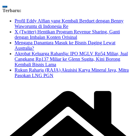
Skip
Terbaru:
to
Profil Eddy Alfian yang Kembali Berduet dengan Benny
content
Waworuntu di Indonesia Re
X (Twitter) Hentikan Program Revenue Sharing, Ganti
dengan Imbalan Konten Orisinal
Mengapa Danantara Masuk ke Bisnis Daging Lewat
Australia?
Akrobat Keluarga Rahardja: IPO MGLV Rp54 Miliar, Jual
Cangkang Rp137 Miliar ke Glenn Sugita, Kini Borong
Kembali Bisnis Lama
Rukun Raharja (RAJA) Akuisisi Karya Mineral Jaya, Mitra
Pasokan LNG PGN