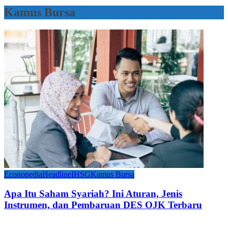
Kamus Bursa
Econopedia
Headline
IHSG
Kamus Bursa
Apa Itu Saham Syariah? Ini Aturan, Jenis
Instrumen, dan Pembaruan DES OJK Terbaru