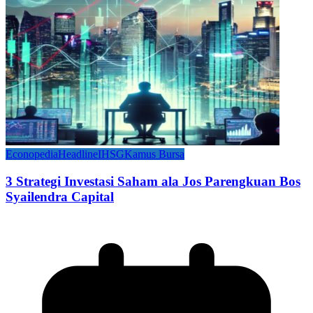
Econopedia
Headline
IHSG
Kamus Bursa
3 Strategi Investasi Saham ala Jos Parengkuan Bos
Syailendra Capital