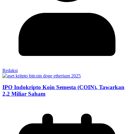
Redaksi
IPO Indokripto Koin Semesta (COIN), Tawarkan
2,2 Miliar Saham