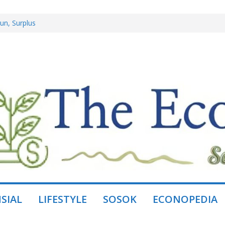
andakan Daya Beli
un, Surplus
l Jaya, Mitra
istem, Bukan
Group dan
SIAL
LIFESTYLE
SOSOK
ECONOPEDIA