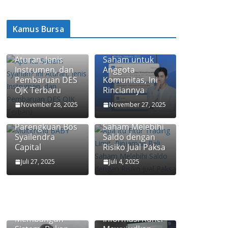
Kamus Bursa
Apa Itu Saham
Ajaib Update
Syariah? Ini
Biaya Jual-Beli
Aturan, Jenis
Saham untuk
Instrumen, dan
Anggota
Pembaruan DES
Komunitas, Ini
OJK Terbaru
Rinciannya
3 Strategi
Apa Itu Fitur
November 28, 2025
November 27, 2025
Investasi Saham
Trading Limit,
ala Jos
Pinjaman Beli
Parengkuan Bos
Saham Melebihi
Syailendra
Saldo dengan
Capital
Risiko Jual Paksa
Juli 27, 2025
Juli 4, 2025
Transformasi
Jasa Raharja:
Keterbukaan
Membangun
Informasi Kunci