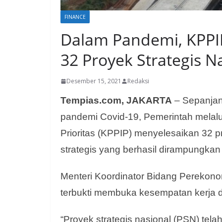
FINANCE
Dalam Pandemi, KPPIP
32 Proyek Strategis N
Desember 15, 2021
Redaksi
Tempias.com, JAKARTA
– Sepanjang
pandemi Covid-19, Pemerintah melalu
Prioritas (KPPIP) menyelesaikan 32 pr
strategis yang berhasil dirampungkan 
Menteri Koordinator Bidang Perekon
terbukti membuka kesempatan kerja d
“Proyek strategis nasional (PSN) tela