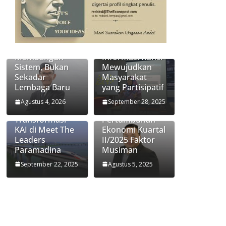
Transformasi
Jasa Raharja:
Keterbukaan
Membangun
Informasi Kunci
Sistem, Bukan
Mewujudkan
Sekadar
Masyarakat
Lembaga Baru
yang Partisipatif
Didiek
Ekonom
Hartantyo
Paramadina
Agustus 4, 2026
September 28, 2025
Ungkap Kunci
Handi Risza:
Transformasi
Pertumbuhan
KAI di Meet The
Ekonomi Kuartal
Leaders
II/2025 Faktor
Paramadina
Musiman
September 22, 2025
Agustus 5, 2025