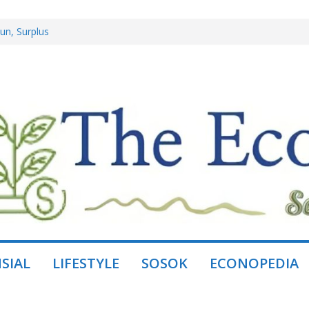
un, Surplus
l Jaya, Mitra
istem, Bukan
Group dan
andakan Daya Beli
SIAL
LIFESTYLE
SOSOK
ECONOPEDIA