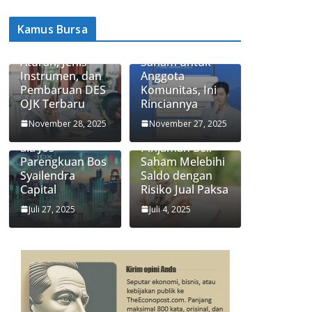
Kamus Bursa
Apa Itu Saham
Ajaib Update
Syariah? Ini
Biaya Jual-Beli
Aturan, Jenis
Saham untuk
Instrumen, dan
Anggota
Pembaruan DES
Komunitas, Ini
OJK Terbaru
Rinciannya
3 Strategi
Apa Itu Fitur
November 28, 2025
November 27, 2025
Investasi Saham
Trading Limit,
ala Jos
Pinjaman Beli
Parengkuan Bos
Saham Melebihi
Syailendra
Saldo dengan
Capital
Risiko Jual Paksa
Juli 27, 2025
Juli 4, 2025