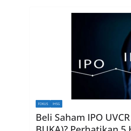
FOKUS
IHSG
Beli Saham IPO UVCR 
BUKA)? Perhatikan 5 H