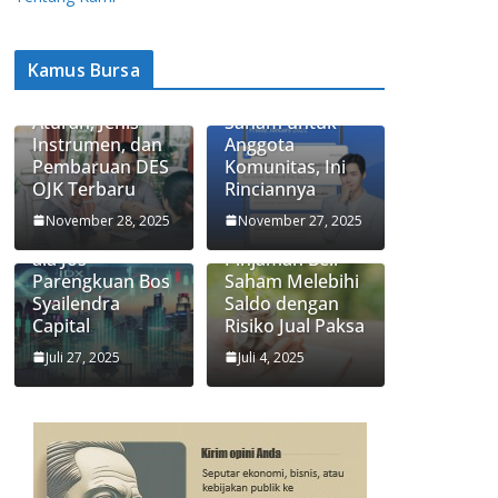
Kamus Bursa
Apa Itu Saham
Ajaib Update
Syariah? Ini
Biaya Jual-Beli
Aturan, Jenis
Saham untuk
Instrumen, dan
Anggota
Pembaruan DES
Komunitas, Ini
OJK Terbaru
Rinciannya
3 Strategi
Apa Itu Fitur
November 28, 2025
November 27, 2025
Investasi Saham
Trading Limit,
ala Jos
Pinjaman Beli
Parengkuan Bos
Saham Melebihi
Syailendra
Saldo dengan
Capital
Risiko Jual Paksa
Juli 27, 2025
Juli 4, 2025