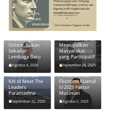
Transformasi
Jasa Raharja:
Keterbukaan
Membangun
Informasi Kunci
Sistem, Bukan
Mewujudkan
Sekadar
Masyarakat
Lembaga Baru
yang Partisipatif
Didiek
Ekonom
Hartantyo
Paramadina
Agustus 4, 2026
September 28, 2025
Ungkap Kunci
Handi Risza:
Transformasi
Pertumbuhan
KAI di Meet The
Ekonomi Kuartal
Leaders
II/2025 Faktor
Paramadina
Musiman
September 22, 2025
Agustus 5, 2025