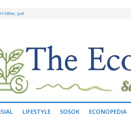
ing Lewat
 Miliar, Jual
ini Borong Kembali
Emas di BEI 2026
dengan Benny
ring, Ganti dengan
SIAL
LIFESTYLE
SOSOK
ECONOPEDIA