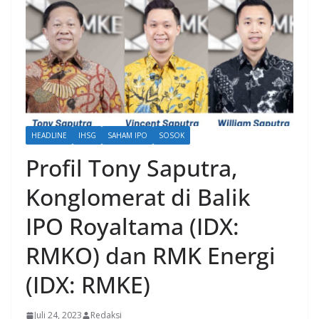
HEADLINE
IHSG
SAHAM IPO
SOSOK
Profil Tony Saputra,
Konglomerat di Balik
IPO Royaltama (IDX:
RMKO) dan RMK Energi
(IDX: RMKE)
Juli 24, 2023
Redaksi