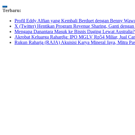
Skip
Terbaru:
to
Profil Eddy Alfian yang Kembali Berduet dengan Benny Wawo
content
X (Twitter) Hentikan Program Revenue Sharing, Ganti dengan
Mengapa Danantara Masuk ke Bisnis Daging Lewat Australia?
Akrobat Keluarga Rahardja: IPO MGLV Rp54 Miliar, Jual Can
Rukun Raharja (RAJA) Akuisisi Karya Mineral Jaya, Mitra