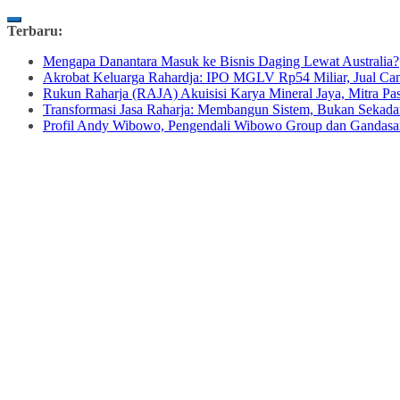
Skip
Terbaru:
to
Mengapa Danantara Masuk ke Bisnis Daging Lewat Australia?
content
Akrobat Keluarga Rahardja: IPO MGLV Rp54 Miliar, Jual Can
Rukun Raharja (RAJA) Akuisisi Karya Mineral Jaya, Mitra
Transformasi Jasa Raharja: Membangun Sistem, Bukan Sekad
Profil Andy Wibowo, Pengendali Wibowo Group dan Gandasa