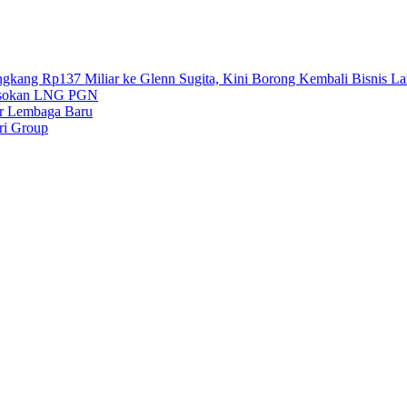
gkang Rp137 Miliar ke Glenn Sugita, Kini Borong Kembali Bisnis L
 Pasokan LNG PGN
ar Lembaga Baru
ri Group