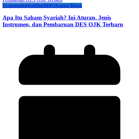
Econopedia
Headline
IHSG
Kamus Bursa
Apa Itu Saham Syariah? Ini Aturan, Jenis
Instrumen, dan Pembaruan DES OJK Terbaru