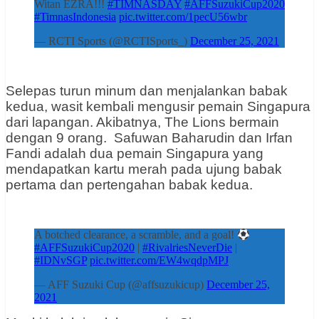
Witan EZRA!!!
#TIMNASDAY
#AFFSuzukiCup2020
#TimnasIndonesia
pic.twitter.com/1pecU56wbr
— RCTI Sports (@RCTISports_)
December 25, 2021
Selepas turun minum dan menjalankan babak
kedua, wasit kembali mengusir pemain Singapura
dari lapangan. Akibatnya, The Lions bermain
dengan 9 orang. Safuwan Baharudin dan Irfan
Fandi adalah dua pemain Singapura yang
mendapatkan kartu merah pada ujung babak
pertama dan pertengahan babak kedua.
A botched clearance, a scramble, and a goal!
#AFFSuzukiCup2020
|
#RivalriesNeverDie
|
#IDNvSGP
pic.twitter.com/EW4wqdpMPJ
— AFF Suzuki Cup (@affsuzukicup)
December 25,
2021