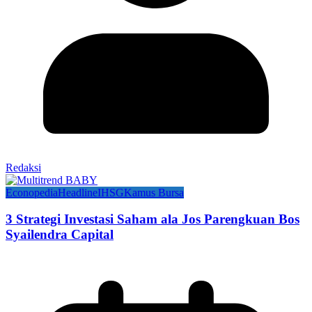
Redaksi
Econopedia
Headline
IHSG
Kamus Bursa
3 Strategi Investasi Saham ala Jos Parengkuan Bos
Syailendra Capital