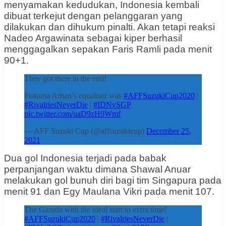
menyamakan kedudukan, Indonesia kembali
dibuat terkejut dengan pelanggaran yang
dilakukan dan dihukum pinalti. Akan tetapi reaksi
Nadeo Argawinata sebagai kiper berhasil
menggagalkan sepakan Faris Ramli pada menit
90+1.
They got there in the end!
Pratama Arhan’s equaliser was
#AFFSuzukiCup2020
|
#RivalriesNeverDie
|
#IDNvSGP
pic.twitter.com/uaD9zH9Wmf
— AFF Suzuki Cup (@affsuzukicup)
December 25,
2021
Dua gol Indonesia terjadi pada babak
perpanjangan waktu dimana Shawal Anuar
melakukan gol bunuh diri bagi tim Singapura pada
menit 91 dan Egy Maulana Vikri pada menit 107.
The Garuda with the ideal start to extra time!
#AFFSuzukiCup2020
|
#RivalriesNeverDie
|