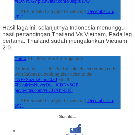
#IDNvSGP
pic.twitter.com/93sqir817Q
— AFF Suzuki Cup (@affsuzukicup)
December 25,
2021
Hasil laga ini, selanjutnya Indonesia menunggu
hasil pertandingan Thailand Vs Vietnam. Pada leg
pertama, Thailand sudah mengalahkan Vietnam
2-0.
#Jinro
FT | Indonesia 4-2 Singapore
An instant classic that had absolutely everything ends
with Indonesia booking their ticket to the
#AFFSuzukiCup2020
Final!
#RivalriesNeverDie
|
#IDNvSGP
pic.twitter.com/vuCUXhN3F5
— AFF Suzuki Cup (@affsuzukicup)
December 25,
2021
Share this...