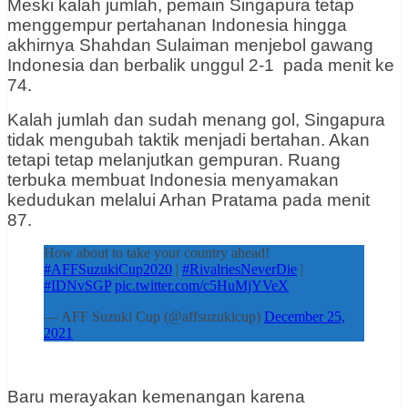
Meski kalah jumlah, pemain Singapura tetap
menggempur pertahanan Indonesia hingga
akhirnya Shahdan Sulaiman menjebol gawang
Indonesia dan berbalik unggul 2-1 pada menit ke
74.
Kalah jumlah dan sudah menang gol, Singapura
tidak mengubah taktik menjadi bertahan. Akan
tetapi tetap melanjutkan gempuran. Ruang
terbuka membuat Indonesia menyamakan
kedudukan melalui Arhan Pratama pada menit
87.
How about to take your country ahead!
#AFFSuzukiCup2020
|
#RivalriesNeverDie
|
#IDNvSGP
pic.twitter.com/c5HuMjYVeX
— AFF Suzuki Cup (@affsuzukicup)
December 25,
2021
Baru merayakan kemenangan karena