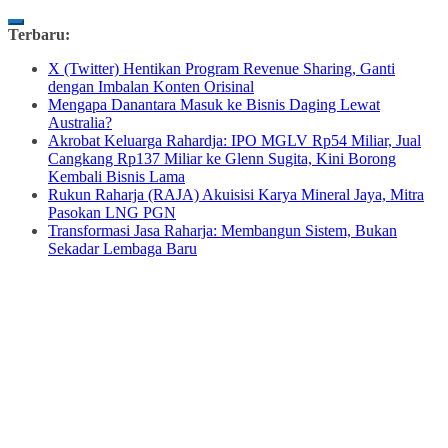
Skip
Terbaru:
to
X (Twitter) Hentikan Program Revenue Sharing, Ganti
content
dengan Imbalan Konten Orisinal
Mengapa Danantara Masuk ke Bisnis Daging Lewat
Australia?
Akrobat Keluarga Rahardja: IPO MGLV Rp54 Miliar, Jual
Cangkang Rp137 Miliar ke Glenn Sugita, Kini Borong
Kembali Bisnis Lama
Rukun Raharja (RAJA) Akuisisi Karya Mineral Jaya, Mitra
Pasokan LNG PGN
Transformasi Jasa Raharja: Membangun Sistem, Bukan
Sekadar Lembaga Baru