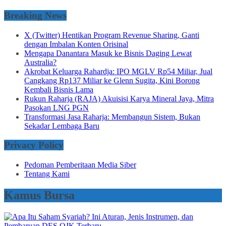
Breaking News
X (Twitter) Hentikan Program Revenue Sharing, Ganti
dengan Imbalan Konten Orisinal
Mengapa Danantara Masuk ke Bisnis Daging Lewat
Australia?
Akrobat Keluarga Rahardja: IPO MGLV Rp54 Miliar, Jual
Cangkang Rp137 Miliar ke Glenn Sugita, Kini Borong
Kembali Bisnis Lama
Rukun Raharja (RAJA) Akuisisi Karya Mineral Jaya, Mitra
Pasokan LNG PGN
Transformasi Jasa Raharja: Membangun Sistem, Bukan
Sekadar Lembaga Baru
Privacy Policy
Pedoman Pemberitaan Media Siber
Tentang Kami
Kamus Bursa