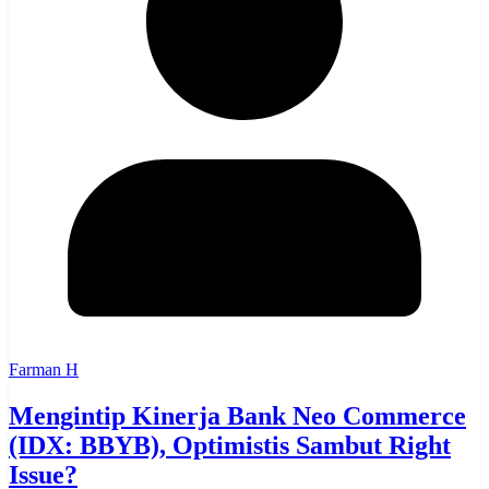
Farman H
Mengintip Kinerja Bank Neo Commerce
(IDX: BBYB), Optimistis Sambut Right
Issue?