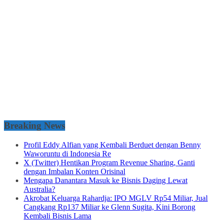
Breaking News
Profil Eddy Alfian yang Kembali Berduet dengan Benny
Waworuntu di Indonesia Re
X (Twitter) Hentikan Program Revenue Sharing, Ganti
dengan Imbalan Konten Orisinal
Mengapa Danantara Masuk ke Bisnis Daging Lewat
Australia?
Akrobat Keluarga Rahardja: IPO MGLV Rp54 Miliar, Jual
Cangkang Rp137 Miliar ke Glenn Sugita, Kini Borong
Kembali Bisnis Lama