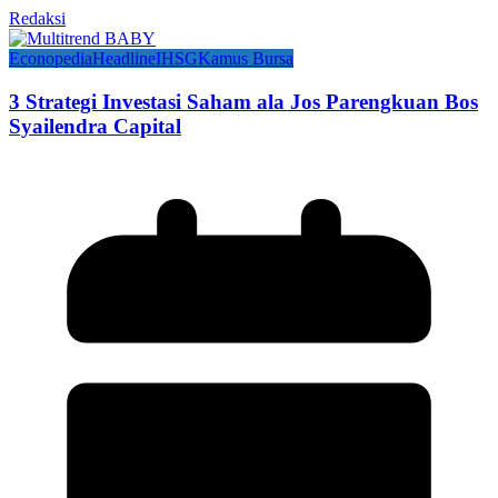
Redaksi
Econopedia
Headline
IHSG
Kamus Bursa
3 Strategi Investasi Saham ala Jos Parengkuan Bos
Syailendra Capital