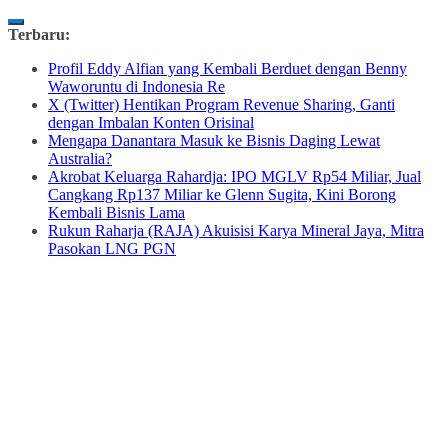
Skip
Terbaru:
to
Profil Eddy Alfian yang Kembali Berduet dengan Benny
content
Waworuntu di Indonesia Re
X (Twitter) Hentikan Program Revenue Sharing, Ganti
dengan Imbalan Konten Orisinal
Mengapa Danantara Masuk ke Bisnis Daging Lewat
Australia?
Akrobat Keluarga Rahardja: IPO MGLV Rp54 Miliar, Jual
Cangkang Rp137 Miliar ke Glenn Sugita, Kini Borong
Kembali Bisnis Lama
Rukun Raharja (RAJA) Akuisisi Karya Mineral Jaya, Mitra
Pasokan LNG PGN