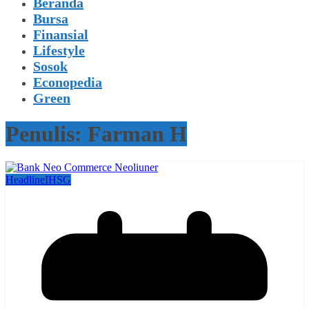
Beranda
Bursa
Finansial
Lifestyle
Sosok
Econopedia
Green
Penulis:
Farman H
Headline
IHSG