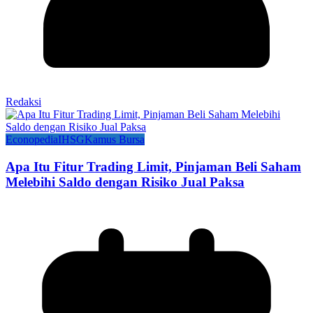
Redaksi
Econopedia
IHSG
Kamus Bursa
Apa Itu Fitur Trading Limit, Pinjaman Beli Saham
Melebihi Saldo dengan Risiko Jual Paksa