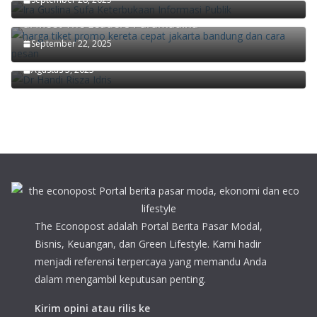
Didiek Hartantyo Ungkap Kunci Transformasi KAI
di Meet The Leaders Paramadina
Ekonom Paramadina Handi Risza: Pertumbuhan
September 22, 2025
Ekonomi Kuartal II/2025 Faktor Musiman
Agustus 5, 2025
The Econopost adalah Portal Berita Pasar Modal,
Bisnis, Keuangan, dan Green Lifestyle. Kami hadir
menjadi referensi terpercaya yang memandu Anda
dalam mengambil keputusan penting.
Kirim opini atau rilis ke