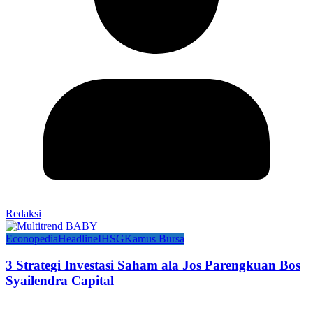
Redaksi
Econopedia
Headline
IHSG
Kamus Bursa
3 Strategi Investasi Saham ala Jos Parengkuan Bos
Syailendra Capital