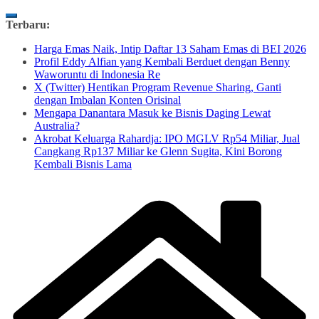
Skip
Terbaru:
to
Harga Emas Naik, Intip Daftar 13 Saham Emas di BEI 2026
content
Profil Eddy Alfian yang Kembali Berduet dengan Benny
Waworuntu di Indonesia Re
X (Twitter) Hentikan Program Revenue Sharing, Ganti
dengan Imbalan Konten Orisinal
Mengapa Danantara Masuk ke Bisnis Daging Lewat
Australia?
Akrobat Keluarga Rahardja: IPO MGLV Rp54 Miliar, Jual
Cangkang Rp137 Miliar ke Glenn Sugita, Kini Borong
Kembali Bisnis Lama