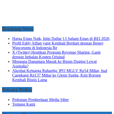
Breaking News
Harga Emas Naik, Intip Daftar 13 Saham Emas di BEI 2026
Profil Eddy Alfian yang Kembali Berduet dengan Benny
Waworuntu di Indonesia Re
X (Twitter) Hentikan Program Revenue Sharing, Ganti
dengan Imbalan Konten Orisinal
Mengapa Danantara Masuk ke Bisnis Daging Lewat
Australia?
Akrobat Keluarga Rahardja: IPO MGLV Rp54 Miliar, Jual
Cangkang Rp137 Miliar ke Glenn Sugita, Kini Borong
Kembali Bisnis Lama
Privacy Policy
Pedoman Pemberitaan Media Siber
Tentang Kami