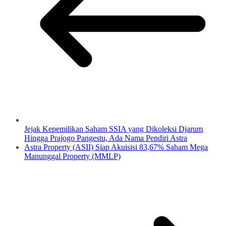
Jejak Kepemilikan Saham SSIA yang Dikoleksi Djarum
Hingga Prajogo Pangestu, Ada Nama Pendiri Astra
Astra Property (ASII) Siap Akuisisi 83,67% Saham Mega
Manunggal Property (MMLP)