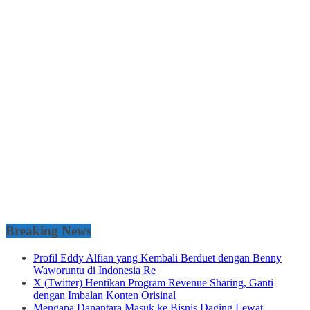
Breaking News
Profil Eddy Alfian yang Kembali Berduet dengan Benny
Waworuntu di Indonesia Re
X (Twitter) Hentikan Program Revenue Sharing, Ganti
dengan Imbalan Konten Orisinal
Mengapa Danantara Masuk ke Bisnis Daging Lewat