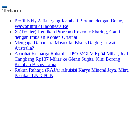
Skip
Terbaru:
to
Profil Eddy Alfian yang Kembali Berduet dengan Benny
content
Waworuntu di Indonesia Re
X (Twitter) Hentikan Program Revenue Sharing, Ganti
dengan Imbalan Konten Orisinal
Mengapa Danantara Masuk ke Bisnis Daging Lewat
Australia?
Akrobat Keluarga Rahardja: IPO MGLV Rp54 Miliar, Jual
Cangkang Rp137 Miliar ke Glenn Sugita, Kini Borong
Kembali Bisnis Lama
Rukun Raharja (RAJA) Akuisisi Karya Mineral Jaya, Mitra
Pasokan LNG PGN