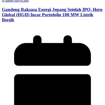
Gandeng Raksasa Energi Jepang Setelah IPO, Hero
Global (HGII) Incar Portofolio 100 MW Listrik
Bersih