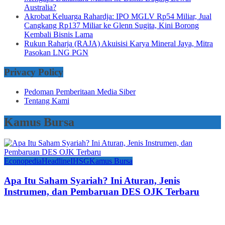
Australia?
Akrobat Keluarga Rahardja: IPO MGLV Rp54 Miliar, Jual
Cangkang Rp137 Miliar ke Glenn Sugita, Kini Borong
Kembali Bisnis Lama
Rukun Raharja (RAJA) Akuisisi Karya Mineral Jaya, Mitra
Pasokan LNG PGN
Privacy Policy
Pedoman Pemberitaan Media Siber
Tentang Kami
Kamus Bursa
Econopedia
Headline
IHSG
Kamus Bursa
Apa Itu Saham Syariah? Ini Aturan, Jenis
Instrumen, dan Pembaruan DES OJK Terbaru