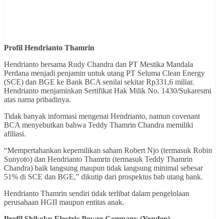
Profil Hendrianto Thamrin
Hendrianto bersama Rudy Chandra dan PT Mestika Mandala
Perdana menjadi penjamin untuk utang PT Seluma Clean Energy
(SCE) dan BGE ke Bank BCA senilai sekitar Rp331,6 miliar.
Hendrianto menjaminkan Sertifikat Hak Milik No. 1430/Sukaresmi
atas nama pribadinya.
Tidak banyak informasi mengenai Hendrianto, namun covenant
BCA menyebutkan bahwa Teddy Thamrin Chandra memiliki
afiliasi.
“Mempertahankan kepemilikan saham Robert Njo (termasuk Robin
Sunyoto) dan Hendrianto Thamrin (termasuk Teddy Thamrin
Chandra) baik langsung maupun tidak langsung minimal sebesar
51% di SCE dan BGE,” dikutip dari prospektus bab utang bank.
Hendrianto Thamrin sendiri tidak terlibat dalam pengelolaan
perusahaan HGII maupun entitas anak.
Profil
Shikoku Electric Power Company (Yonden)