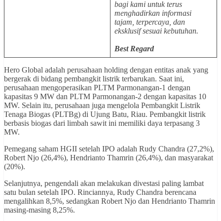
bagi kami untuk terus
menghadirkan informasi
tajam, terpercaya, dan
eksklusif
sesuai kebutuhan.
Best Regard
Hero Global adalah perusahaan holding dengan entitas anak yang
bergerak di bidang pembangkit listrik terbarukan. Saat ini,
perusahaan mengoperasikan PLTM Parmonangan-1 dengan
kapasitas 9 MW dan PLTM Parmonangan-2 dengan kapasitas 10
MW. Selain itu, perusahaan juga mengelola Pembangkit Listrik
Tenaga Biogas (PLTBg) di Ujung Batu, Riau. Pembangkit listrik
berbasis biogas dari limbah sawit ini memiliki daya terpasang 3
MW.
Pemegang saham HGII setelah IPO adalah Rudy Chandra (27,2%),
Robert Njo (26,4%), Hendrianto Thamrin (26,4%), dan masyarakat
(20%).
Selanjutnya, pengendali akan melakukan divestasi paling lambat
satu bulan setelah IPO. Rinciannya, Rudy Chandra berencana
mengalihkan 8,5%, sedangkan Robert Njo dan Hendrianto Thamrin
masing-masing 8,25%.