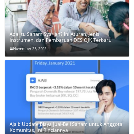
Apa Itu Saham Syariah? Ini Aturan, Jenis
Instrumen, dan Pembaruan DES OJK Terbaru
November 28, 2025
Ajaib Update Biaya Jual-Beli Saham untuk Anggota
Komunitas, Ini Rinciannya