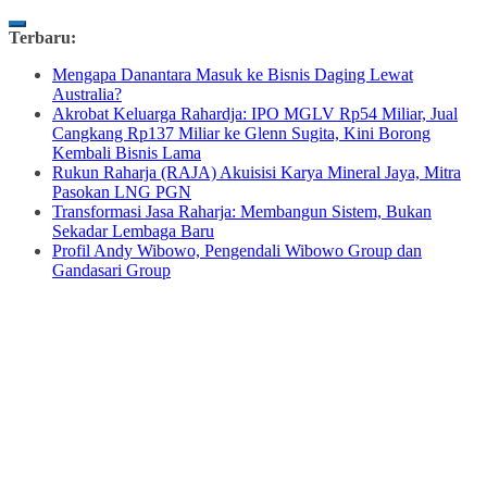
Skip
Terbaru:
to
Mengapa Danantara Masuk ke Bisnis Daging Lewat
content
Australia?
Akrobat Keluarga Rahardja: IPO MGLV Rp54 Miliar, Jual
Cangkang Rp137 Miliar ke Glenn Sugita, Kini Borong
Kembali Bisnis Lama
Rukun Raharja (RAJA) Akuisisi Karya Mineral Jaya, Mitra
Pasokan LNG PGN
Transformasi Jasa Raharja: Membangun Sistem, Bukan
Sekadar Lembaga Baru
Profil Andy Wibowo, Pengendali Wibowo Group dan
Gandasari Group