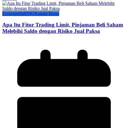
Econopedia
IHSG
Kamus Bursa
Apa Itu Fitur Trading Limit, Pinjaman Beli Saham
Melebihi Saldo dengan Risiko Jual Paksa