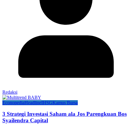
Redaksi
Econopedia
Headline
IHSG
Kamus Bursa
3 Strategi Investasi Saham ala Jos Parengkuan Bos
Syailendra Capital