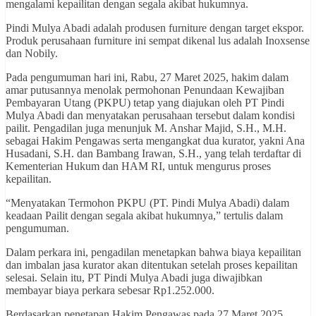
mengalami kepailitan dengan segala akibat hukumnya.
Pindi Mulya Abadi adalah produsen furniture dengan target ekspor.
Produk perusahaan furniture ini sempat dikenal lus adalah Inoxsense
dan Nobily.
Pada pengumuman hari ini, Rabu, 27 Maret 2025, hakim dalam
amar putusannya menolak permohonan Penundaan Kewajiban
Pembayaran Utang (PKPU) tetap yang diajukan oleh PT Pindi
Mulya Abadi dan menyatakan perusahaan tersebut dalam kondisi
pailit. Pengadilan juga menunjuk M. Anshar Majid, S.H., M.H.
sebagai Hakim Pengawas serta mengangkat dua kurator, yakni Ana
Husadani, S.H. dan Bambang Irawan, S.H., yang telah terdaftar di
Kementerian Hukum dan HAM RI, untuk mengurus proses
kepailitan.
“Menyatakan Termohon PKPU (PT. Pindi Mulya Abadi) dalam
keadaan Pailit dengan segala akibat hukumnya,” tertulis dalam
pengumuman.
Dalam perkara ini, pengadilan menetapkan bahwa biaya kepailitan
dan imbalan jasa kurator akan ditentukan setelah proses kepailitan
selesai. Selain itu, PT Pindi Mulya Abadi juga diwajibkan
membayar biaya perkara sebesar Rp1.252.000.
Berdasarkan penetapan Hakim Pengawas pada 27 Maret 2025,