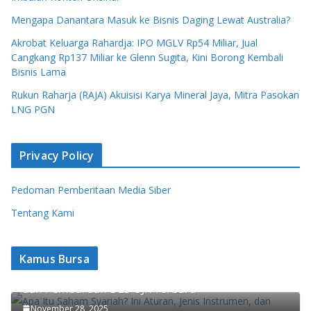
Mengapa Danantara Masuk ke Bisnis Daging Lewat Australia?
Akrobat Keluarga Rahardja: IPO MGLV Rp54 Miliar, Jual
Cangkang Rp137 Miliar ke Glenn Sugita, Kini Borong Kembali
Bisnis Lama
Rukun Raharja (RAJA) Akuisisi Karya Mineral Jaya, Mitra Pasokan
LNG PGN
Privacy Policy
Pedoman Pemberitaan Media Siber
Tentang Kami
Kamus Bursa
Apa Itu Saham Syariah? Ini Aturan, Jenis Instrumen,
dan Pembaruan DES OJK Terbaru
Ajaib Update Biaya Jual-Beli Saham untuk Anggota
November 28, 2025