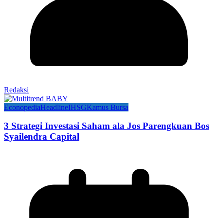
Redaksi
Econopedia
Headline
IHSG
Kamus Bursa
3 Strategi Investasi Saham ala Jos Parengkuan Bos
Syailendra Capital