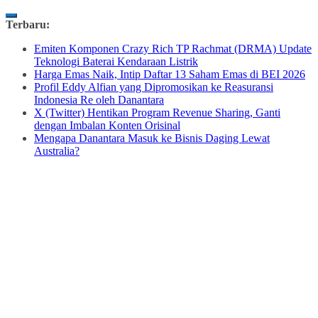
Skip
Terbaru:
to
Emiten Komponen Crazy Rich TP Rachmat (DRMA) Update
content
Teknologi Baterai Kendaraan Listrik
Harga Emas Naik, Intip Daftar 13 Saham Emas di BEI 2026
Profil Eddy Alfian yang Dipromosikan ke Reasuransi
Indonesia Re oleh Danantara
X (Twitter) Hentikan Program Revenue Sharing, Ganti
dengan Imbalan Konten Orisinal
Mengapa Danantara Masuk ke Bisnis Daging Lewat
Australia?