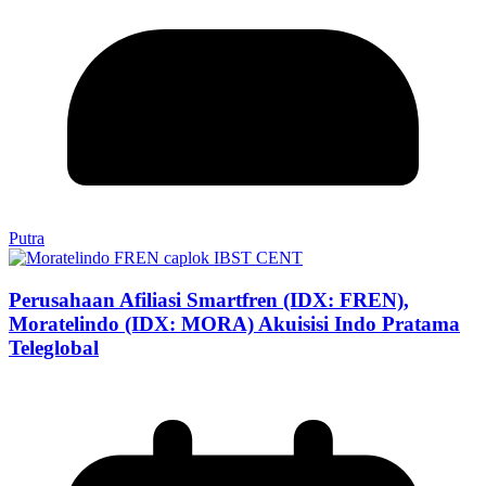
Putra
Perusahaan Afiliasi Smartfren (IDX: FREN),
Moratelindo (IDX: MORA) Akuisisi Indo Pratama
Teleglobal