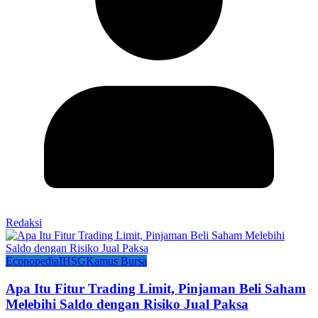
Redaksi
Econopedia
IHSG
Kamus Bursa
Apa Itu Fitur Trading Limit, Pinjaman Beli Saham
Melebihi Saldo dengan Risiko Jual Paksa