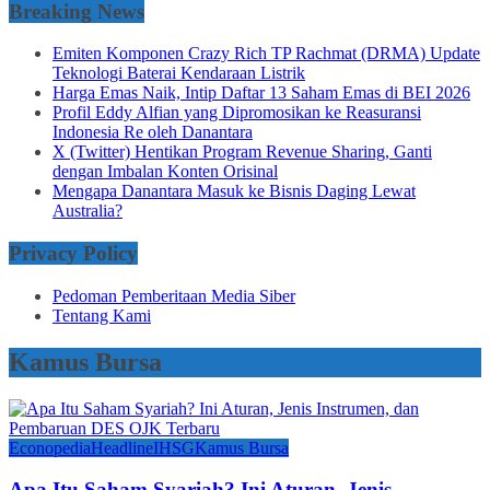
Breaking News
Emiten Komponen Crazy Rich TP Rachmat (DRMA) Update
Teknologi Baterai Kendaraan Listrik
Harga Emas Naik, Intip Daftar 13 Saham Emas di BEI 2026
Profil Eddy Alfian yang Dipromosikan ke Reasuransi
Indonesia Re oleh Danantara
X (Twitter) Hentikan Program Revenue Sharing, Ganti
dengan Imbalan Konten Orisinal
Mengapa Danantara Masuk ke Bisnis Daging Lewat
Australia?
Privacy Policy
Pedoman Pemberitaan Media Siber
Tentang Kami
Kamus Bursa
Econopedia
Headline
IHSG
Kamus Bursa
Apa Itu Saham Syariah? Ini Aturan, Jenis