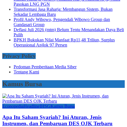
Pasokan LNG PGN
Transformasi Jasa Raharja: Membangun Sistem, Bukan
Sekadar Lembaga Baru
Profil Andy Wibowo, Pengendali Wibowo Group dan
Gandasari Group
Deflasi Juli 2026 (mtm) Belum Tentu Menandakan Daya Beli
Pulih
BPKH Bukukan Nilai Manfaat Rp11,48 Triliun, Surplus
Operasional Anjlok 97 Persen
Privacy Policy
Pedoman Pemberitaan Media Siber
Tentang Kami
Kamus Bursa
Econopedia
Headline
IHSG
Kamus Bursa
Apa Itu Saham Syariah? Ini Aturan, Jenis
Instrumen, dan Pembaruan DES OJK Terbaru