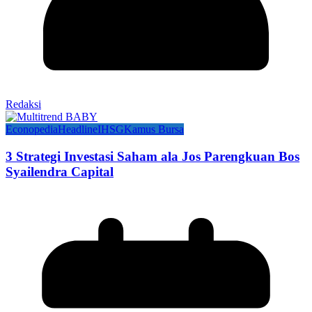
Redaksi
Econopedia
Headline
IHSG
Kamus Bursa
3 Strategi Investasi Saham ala Jos Parengkuan Bos
Syailendra Capital