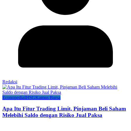
Redaksi
Econopedia
IHSG
Kamus Bursa
Apa Itu Fitur Trading Limit, Pinjaman Beli Saham
Melebihi Saldo dengan Risiko Jual Paksa