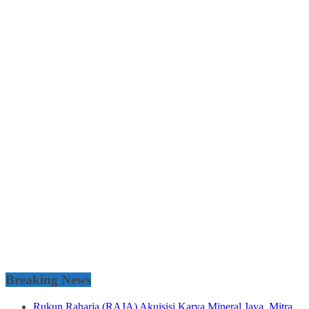
Breaking News
Rukun Raharja (RAJA) Akuisisi Karya Mineral Jaya, Mitra