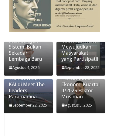
Transformasi
Jasa Raharja:
Keterbukaan
Membangun
Informasi Kunci
Sistem, Bukan
Mewujudkan
Sekadar
Masyarakat
Lembaga Baru
yang Partisipatif
Didiek
Ekonom
Hartantyo
Paramadina
Agustus 4, 2026
September 28, 2025
Ungkap Kunci
Handi Risza:
Transformasi
Pertumbuhan
KAI di Meet The
Ekonomi Kuartal
Leaders
II/2025 Faktor
Paramadina
Musiman
September 22, 2025
Agustus 5, 2025