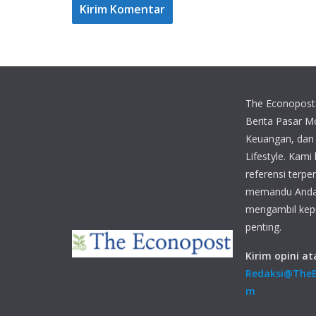
The Econopost 
Berita Pasar Mo
Keuangan, dan
Lifestyle. Kami
referensi terpe
memandu Anda
mengambil kep
penting.
Kirim opini ata
Redaksi@TheE
m