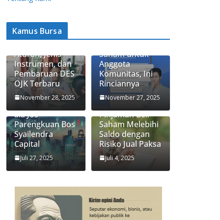
Kamus Bursa
Apa Itu Saham
Ajaib Update
Syariah? Ini
Biaya Jual-Beli
Aturan, Jenis
Saham untuk
Instrumen, dan
Anggota
Pembaruan DES
Komunitas, Ini
OJK Terbaru
Rinciannya
3 Strategi
Apa Itu Fitur
November 28, 2025
November 27, 2025
Investasi Saham
Trading Limit,
ala Jos
Pinjaman Beli
Parengkuan Bos
Saham Melebihi
Syailendra
Saldo dengan
Capital
Risiko Jual Paksa
Juli 27, 2025
Juli 4, 2025