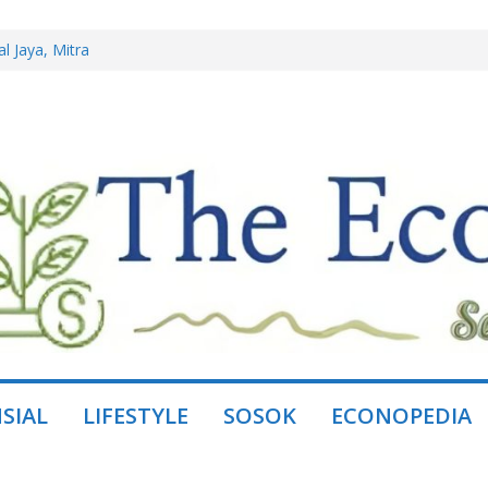
 Miliar, Jual
ini Borong Kembali
l Jaya, Mitra
istem, Bukan
ring, Ganti dengan
ing Lewat
SIAL
LIFESTYLE
SOSOK
ECONOPEDIA