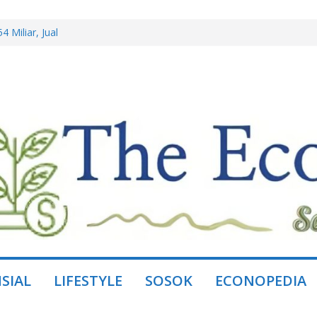
 Miliar, Jual
ini Borong Kembali
l Jaya, Mitra
dengan Benny
ring, Ganti dengan
ing Lewat
SIAL
LIFESTYLE
SOSOK
ECONOPEDIA