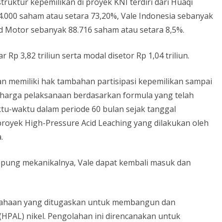
uktur kepemilikan di proyek KNI terdiri dari Huaqi
4.000 saham atau setara 73,20%, Vale Indonesia sebanyak
rd Motor sebanyak 88.716 saham atau setara 8,5%.
 Rp 3,82 triliun serta modal disetor Rp 1,04 triliun.
an memiliki hak tambahan partisipasi kepemilikan sampai
 harga pelaksanaan berdasarkan formula yang telah
tu-waktu dalam periode 60 bulan sejak tanggal
proyek High-Pressure Acid Leaching yang dilakukan oleh
a.
ampung mekanikalnya, Vale dapat kembali masuk dan
rusahaan yang ditugaskan untuk membangun dan
(HPAL) nikel. Pengolahan ini direncanakan untuk