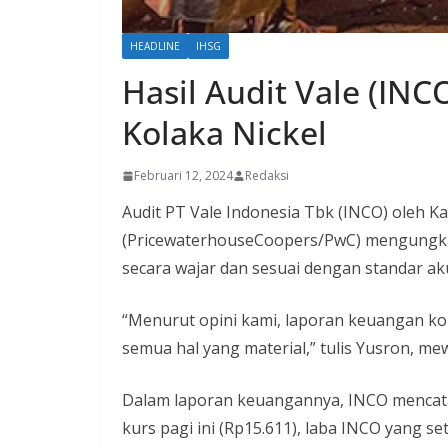
HEADLINE
IHSG
Hasil Audit Vale (INC
Kolaka Nickel
Februari 12, 2024
Redaksi
Audit PT Vale Indonesia Tbk (INCO) oleh K
(PricewaterhouseCoopers/PwC) mengungka
secara wajar dan sesuai dengan standar a
“Menurut opini kami, laporan keuangan kon
semua hal yang material,” tulis Yusron, mew
Dalam laporan keuangannya, INCO mencatat
kurs pagi ini (Rp15.611), laba INCO yang se