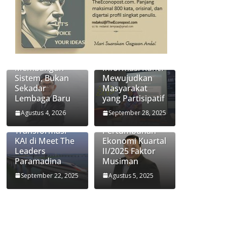
Transformasi
Jasa Raharja:
Keterbukaan
Membangun
Informasi Kunci
Sistem, Bukan
Mewujudkan
Sekadar
Masyarakat
Lembaga Baru
yang Partisipatif
Didiek
Ekonom
Hartantyo
Paramadina
Agustus 4, 2026
September 28, 2025
Ungkap Kunci
Handi Risza:
Transformasi
Pertumbuhan
KAI di Meet The
Ekonomi Kuartal
Leaders
II/2025 Faktor
Paramadina
Musiman
September 22, 2025
Agustus 5, 2025