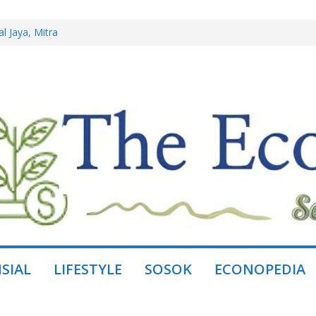
l Jaya, Mitra
istem, Bukan
ring, Ganti dengan
ing Lewat
 Miliar, Jual
ini Borong Kembali
SIAL
LIFESTYLE
SOSOK
ECONOPEDIA