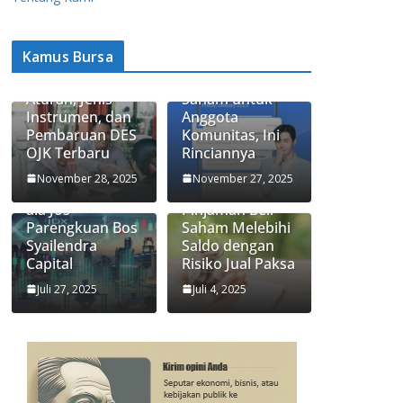
Kamus Bursa
Apa Itu Saham
Ajaib Update
Syariah? Ini
Biaya Jual-Beli
Aturan, Jenis
Saham untuk
Instrumen, dan
Anggota
Pembaruan DES
Komunitas, Ini
OJK Terbaru
Rinciannya
3 Strategi
Apa Itu Fitur
November 28, 2025
November 27, 2025
Investasi Saham
Trading Limit,
ala Jos
Pinjaman Beli
Parengkuan Bos
Saham Melebihi
Syailendra
Saldo dengan
Capital
Risiko Jual Paksa
Juli 27, 2025
Juli 4, 2025