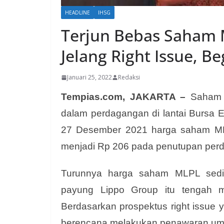
HEADLINE
IHSG
Terjun Bebas Saham M
Jelang Right Issue, 
Januari 25, 2022
Redaksi
Tempias.com, JAKARTA –
Saham P
dalam perdagangan di lantai Bursa Ef
27 Desember 2021 harga saham MLP
menjadi Rp 206 pada penutupan perd
Turunnya harga saham MLPL sedik
payung Lippo Group itu tengah m
Berdasarkan prospektus right issue
berencana melakukan penawaran umu