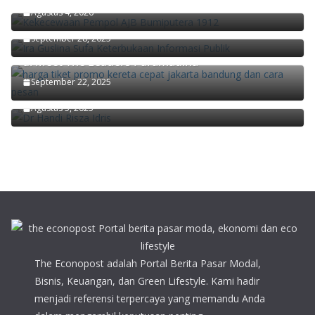
Keterbukaan Informasi Kunci Mewujudkan
Agustus 4, 2026
Masyarakat yang Partisipatif
September 28, 2025
Didiek Hartantyo Ungkap Kunci Transformasi KAI
di Meet The Leaders Paramadina
Ekonom Paramadina Handi Risza: Pertumbuhan
September 22, 2025
Ekonomi Kuartal II/2025 Faktor Musiman
Agustus 5, 2025
The Econopost adalah Portal Berita Pasar Modal,
Bisnis, Keuangan, dan Green Lifestyle. Kami hadir
menjadi referensi terpercaya yang memandu Anda