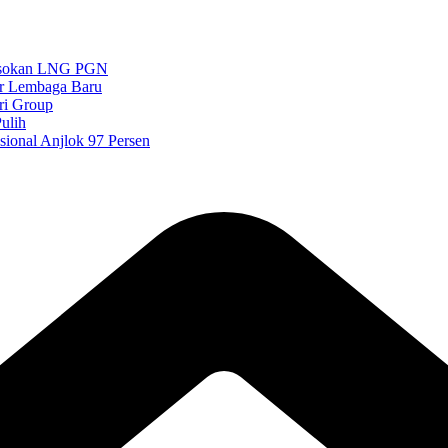
 Pasokan LNG PGN
ar Lembaga Baru
ri Group
ulih
ional Anjlok 97 Persen