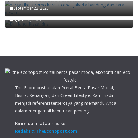
Ekonom Paramadina Handi Risza: Pertumbuhan
September 22, 2025
Ekonomi Kuartal II/2025 Faktor Musiman
Agustus 5, 2025
The Econopost adalah Portal Berita Pasar Modal,
Bisnis, Keuangan, dan Green Lifestyle. Kami hadir
menjadi referensi terpercaya yang memandu Anda
dalam mengambil keputusan penting.
Kirim opini atau rilis ke
Redaksi@TheEconopost.com