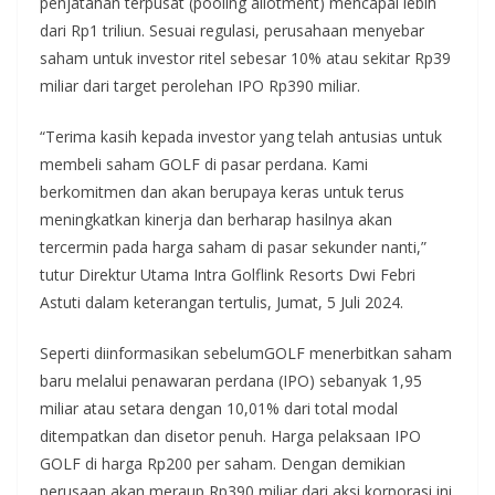
penjatahan terpusat (pooling allotment) mencapai lebih
dari Rp1 triliun. Sesuai regulasi, perusahaan menyebar
saham untuk investor ritel sebesar 10% atau sekitar Rp39
miliar dari target perolehan IPO Rp390 miliar.
“Terima kasih kepada investor yang telah antusias untuk
membeli saham GOLF di pasar perdana. Kami
berkomitmen dan akan berupaya keras untuk terus
meningkatkan kinerja dan berharap hasilnya akan
tercermin pada harga saham di pasar sekunder nanti,”
tutur Direktur Utama Intra Golflink Resorts Dwi Febri
Astuti dalam keterangan tertulis, Jumat, 5 Juli 2024.
Seperti diinformasikan sebelumGOLF menerbitkan saham
baru melalui penawaran perdana (IPO) sebanyak 1,95
miliar atau setara dengan 10,01% dari total modal
ditempatkan dan disetor penuh. Harga pelaksaan IPO
GOLF di harga Rp200 per saham. Dengan demikian
perusaan akan meraup Rp390 miliar dari aksi korporasi ini.