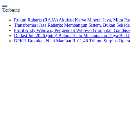
Skip
Terbaru:
to
Rukun Raharja (RAJA) Akuisisi Karya Mineral Jaya, Mitra
content
Transformasi Jasa Raharja: Membangun Sistem, Bukan Sekad
Profil Andy Wibowo, Pengendali Wibowo Group dan Gandasa
Deflasi Juli 2026 (mtm) Belum Tentu Menandakan Daya Beli P
BPKH Bukukan Nilai Manfaat Rp11,48 Triliun, Surplus Operas