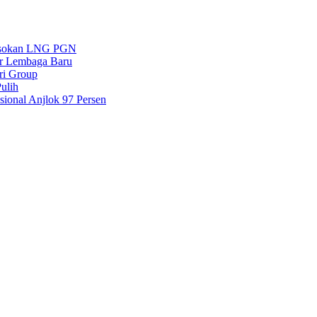
 Pasokan LNG PGN
ar Lembaga Baru
ri Group
ulih
ional Anjlok 97 Persen