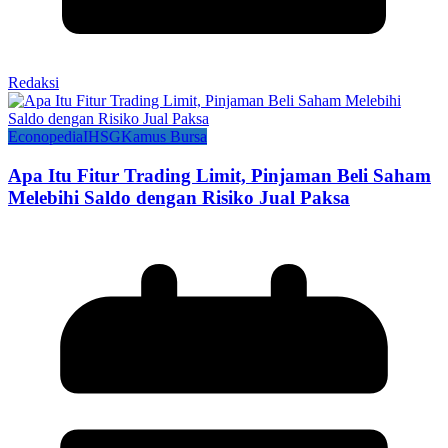
Redaksi
Econopedia
IHSG
Kamus Bursa
Apa Itu Fitur Trading Limit, Pinjaman Beli Saham
Melebihi Saldo dengan Risiko Jual Paksa