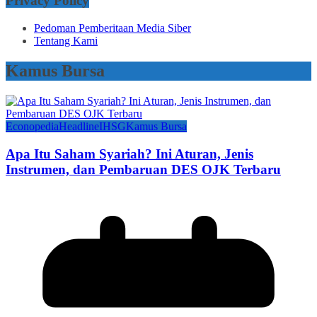
Privacy Policy
Pedoman Pemberitaan Media Siber
Tentang Kami
Kamus Bursa
Econopedia
Headline
IHSG
Kamus Bursa
Apa Itu Saham Syariah? Ini Aturan, Jenis
Instrumen, dan Pembaruan DES OJK Terbaru