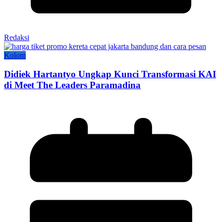
Redaksi
Kolom
Didiek Hartantyo Ungkap Kunci Transformasi KAI
di Meet The Leaders Paramadina