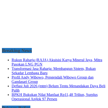
Breaking News
Rukun Raharja (RAJA) Akuisisi Karya Mineral Jaya, Mitra
Pasokan LNG PGN
Transformasi Jasa Raharja: Membangun Sistem, Bukan
Sekadar Lembaga Baru
Profil Andy Wibowo, Pengendali Wibowo Group dan
Gandasari Group
Deflasi Juli 2026 (mtm) Belum Tentu Menandakan Daya Beli
Pulih
BPKH Bukukan Nilai Manfaat Rp11,48 Triliun, Surplus
Operasional Anjlok 97 Persen