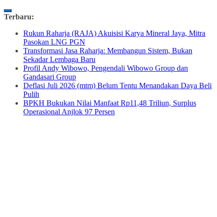
Skip
Terbaru:
to
Rukun Raharja (RAJA) Akuisisi Karya Mineral Jaya, Mitra
content
Pasokan LNG PGN
Transformasi Jasa Raharja: Membangun Sistem, Bukan
Sekadar Lembaga Baru
Profil Andy Wibowo, Pengendali Wibowo Group dan
Gandasari Group
Deflasi Juli 2026 (mtm) Belum Tentu Menandakan Daya Beli
Pulih
BPKH Bukukan Nilai Manfaat Rp11,48 Triliun, Surplus
Operasional Anjlok 97 Persen