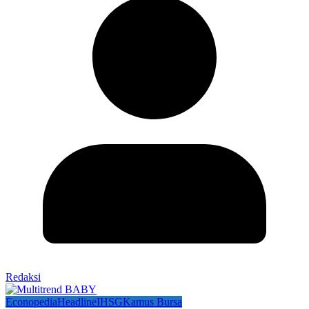
Redaksi
Econopedia
Headline
IHSG
Kamus Bursa