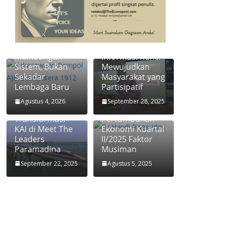
Transformasi
Jasa Raharja:
Keterbukaan
Membangun
Informasi Kunci
Sistem, Bukan
Mewujudkan
Sekadar
Masyarakat yang
Lembaga Baru
Partisipatif
Ekonom
Didiek Hartantyo
Paramadina
Agustus 4, 2026
September 28, 2025
Ungkap Kunci
Handi Risza:
Transformasi
Pertumbuhan
KAI di Meet The
Ekonomi Kuartal
Leaders
II/2025 Faktor
Paramadina
Musiman
September 22, 2025
Agustus 5, 2025