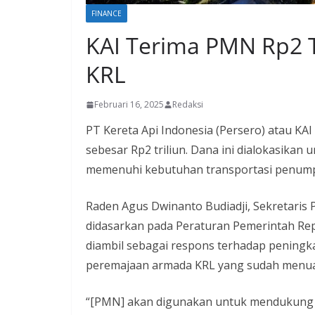
FINANCE
KAI Terima PMN Rp2 T
KRL
Februari 16, 2025
Redaksi
PT Kereta Api Indonesia (Persero) atau K
sebesar Rp2 triliun. Dana ini dialokasikan
memenuhi kebutuhan transportasi penumpa
Raden Agus Dwinanto Budiadji, Sekretari
didasarkan pada Peraturan Pemerintah Rep
diambil sebagai respons terhadap pening
peremajaan armada KRL yang sudah menua
“[PMN] akan digunakan untuk mendukung ke