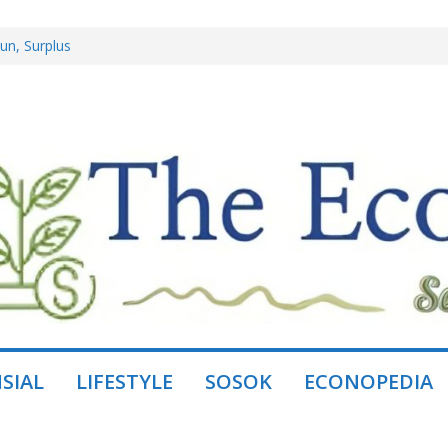
un, Surplus
l Jaya, Mitra
istem, Bukan
Group dan
andakan Daya Beli
SIAL
LIFESTYLE
SOSOK
ECONOPEDIA