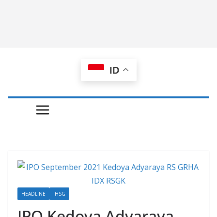
ID
HEADLINE
IHSG
IPO Kedoya Adyaraya