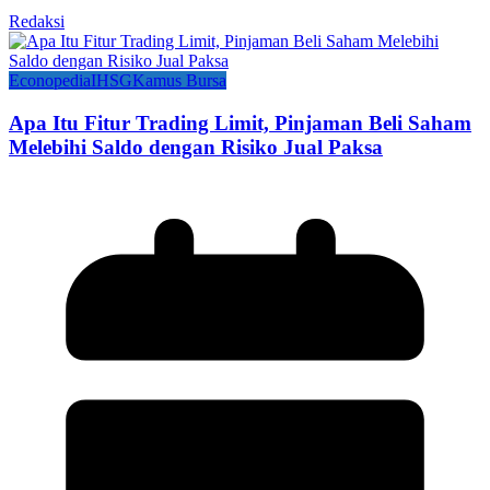
Redaksi
Econopedia
IHSG
Kamus Bursa
Apa Itu Fitur Trading Limit, Pinjaman Beli Saham
Melebihi Saldo dengan Risiko Jual Paksa