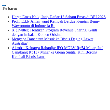
Skip
Terbaru:
to
Harga Emas Naik, Intip Daftar 13 Saham Emas di BEI 2026
content
Profil Eddy Alfian yang Kembali Berduet dengan Benny
Waworuntu di Indonesia Re
X (Twitter) Hentikan Program Revenue Sharing, Ganti
dengan Imbalan Konten Orisinal
Mengapa Danantara Masuk ke Bisnis Daging Lewat
Australia?
Akrobat Keluarga Rahardja: IPO MGLV Rp54 Miliar, Jual
Cangkang Rp137 Miliar ke Glenn Sugita, Kini Borong
Kembali Bisnis Lama