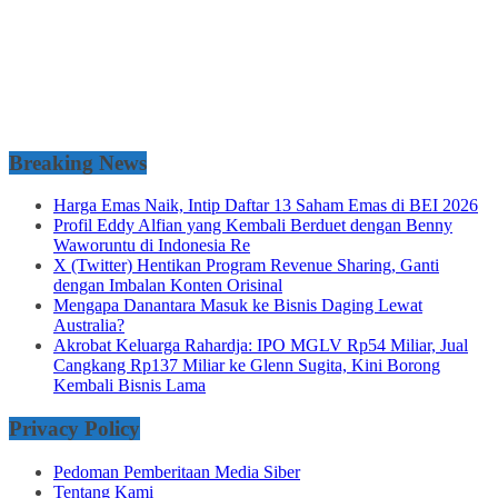
Breaking News
Harga Emas Naik, Intip Daftar 13 Saham Emas di BEI 2026
Profil Eddy Alfian yang Kembali Berduet dengan Benny
Waworuntu di Indonesia Re
X (Twitter) Hentikan Program Revenue Sharing, Ganti
dengan Imbalan Konten Orisinal
Mengapa Danantara Masuk ke Bisnis Daging Lewat
Australia?
Akrobat Keluarga Rahardja: IPO MGLV Rp54 Miliar, Jual
Cangkang Rp137 Miliar ke Glenn Sugita, Kini Borong
Kembali Bisnis Lama
Privacy Policy
Pedoman Pemberitaan Media Siber
Tentang Kami