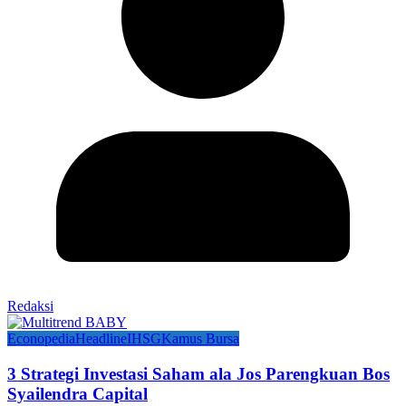
Redaksi
Econopedia
Headline
IHSG
Kamus Bursa
3 Strategi Investasi Saham ala Jos Parengkuan Bos
Syailendra Capital