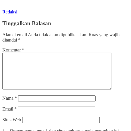
Redaksi
Tinggalkan Balasan
Alamat email Anda tidak akan dipublikasikan.
Ruas yang wajib
ditandai
*
Komentar
*
Nama
*
Email
*
Situs Web
Simpan nama, email, dan situs web saya pada peramban ini