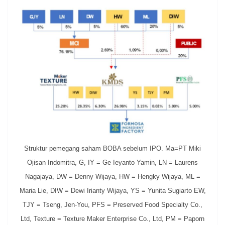
Struktur pemegang saham BOBA sebelum IPO. Ma=PT Miki
Ojisan Indomitra, G, IY = Ge Ieyanto Yamin, LN = Laurens
Nagajaya, DW = Denny Wijaya, HW = Hengky Wijaya, ML =
Maria Lie, DIW = Dewi Irianty Wijaya, YS = Yunita Sugiarto EW,
TJY = Tseng, Jen-You, PFS = Preserved Food Specialty Co.,
Ltd, Texture = Texture Maker Enterprise Co., Ltd, PM = Paporn