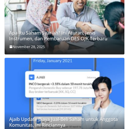
Apa Itu Saham Syariah? Ini Aturan, Jenis
Instrumen, dan Pembaruan DES OJK Terbaru
November 28, 2025
Ajaib Update Biaya Jual-Beli Saham untuk Anggota
Komunitas, Ini Rinciannya