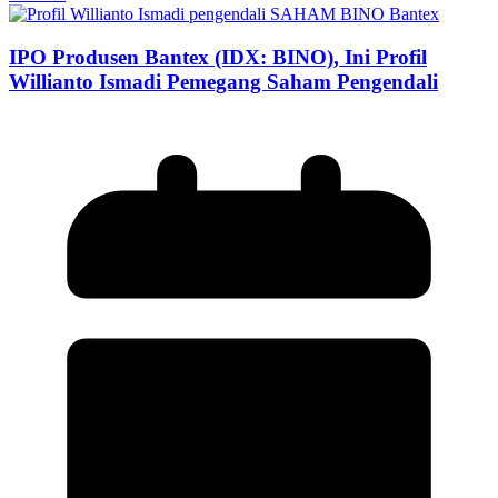
IPO Produsen Bantex (IDX: BINO), Ini Profil
Willianto Ismadi Pemegang Saham Pengendali