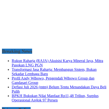
Breaking News
Rukun Raharja (RAJA) Akuisisi Karya Mineral Jaya, Mitra
Pasokan LNG PGN
Transformasi Jasa Raharja: Membangun Sistem, Bukan
Sekadar Lembaga Baru
Profil Andy Wibowo, Pengendali Wibowo Group dan
Gandasari Group
Deflasi Juli 2026 (mtm) Belum Tentu Menandakan Daya Beli
Pulih
BPKH Bukukan Nilai Manfaat Rp11,48 Triliun, Surplus
Operasional Anjlok 97 Persen