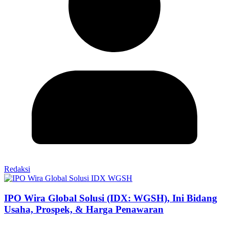
Redaksi
IPO Wira Global Solusi (IDX: WGSH), Ini Bidang
Usaha, Prospek, & Harga Penawaran