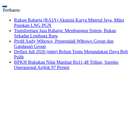
Skip
Terbaru:
to
Rukun Raharja (RAJA) Akuisisi Karya Mineral Jaya, Mitra
content
Pasokan LNG PGN
Transformasi Jasa Raharja: Membangun Sistem, Bukan
Sekadar Lembaga Baru
Profil Andy Wibowo, Pengendali Wibowo Group dan
Gandasari Group
Deflasi Juli 2026 (mtm) Belum Tentu Menandakan Daya Beli
Pulih
BPKH Bukukan Nilai Manfaat Rp11,48 Triliun, Surplus
Operasional Anjlok 97 Persen