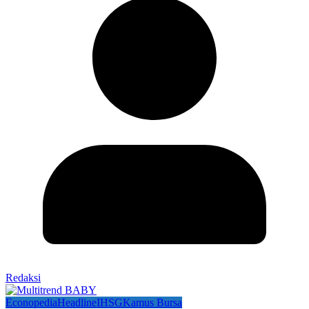
Redaksi
Econopedia
Headline
IHSG
Kamus Bursa