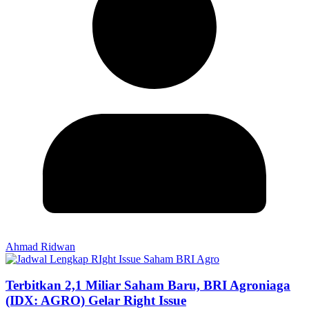
Ahmad Ridwan
Terbitkan 2,1 Miliar Saham Baru, BRI Agroniaga
(IDX: AGRO) Gelar Right Issue