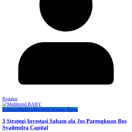
Redaksi
Econopedia
Headline
IHSG
Kamus Bursa
3 Strategi Investasi Saham ala Jos Parengkuan Bos
Syailendra Capital