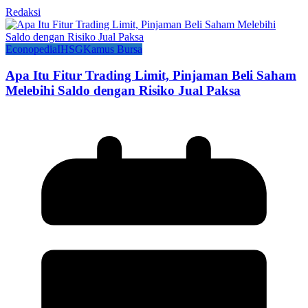
Redaksi
Econopedia
IHSG
Kamus Bursa
Apa Itu Fitur Trading Limit, Pinjaman Beli Saham
Melebihi Saldo dengan Risiko Jual Paksa