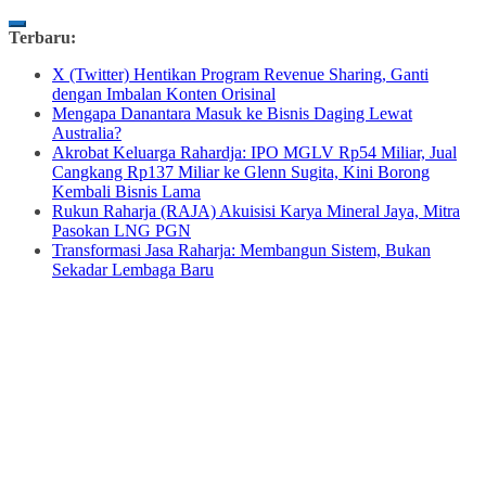
Skip
Terbaru:
to
X (Twitter) Hentikan Program Revenue Sharing, Ganti
content
dengan Imbalan Konten Orisinal
Mengapa Danantara Masuk ke Bisnis Daging Lewat
Australia?
Akrobat Keluarga Rahardja: IPO MGLV Rp54 Miliar, Jual
Cangkang Rp137 Miliar ke Glenn Sugita, Kini Borong
Kembali Bisnis Lama
Rukun Raharja (RAJA) Akuisisi Karya Mineral Jaya, Mitra
Pasokan LNG PGN
Transformasi Jasa Raharja: Membangun Sistem, Bukan
Sekadar Lembaga Baru