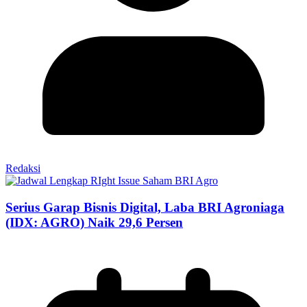
Redaksi
Serius Garap Bisnis Digital, Laba BRI Agroniaga
(IDX: AGRO) Naik 29,6 Persen