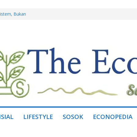
istem, Bukan
ring, Ganti dengan
ing Lewat
 Miliar, Jual
ini Borong Kembali
l Jaya, Mitra
SIAL
LIFESTYLE
SOSOK
ECONOPEDIA