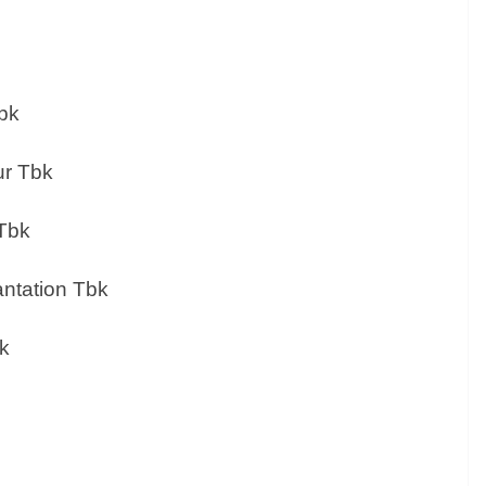
bk
r Tbk
Tbk
ntation Tbk
k