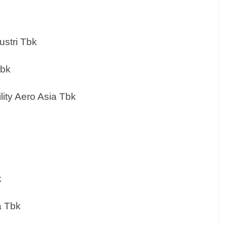
stri Tbk
Tbk
ity Aero Asia Tbk
k
a Tbk