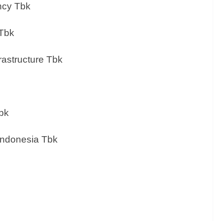
ncy Tbk
 Tbk
rastructure Tbk
bk
Indonesia Tbk