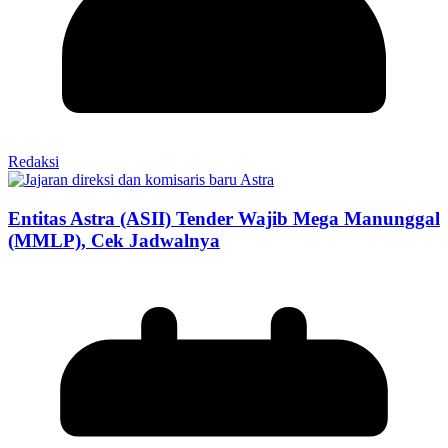
Redaksi
Entitas Astra (ASII) Tender Wajib Mega Manunggal
(MMLP), Cek Jadwalnya