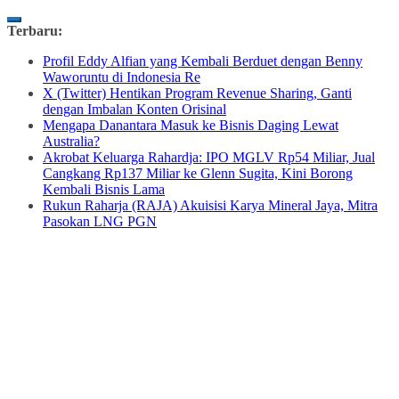
Skip
Terbaru:
to
Profil Eddy Alfian yang Kembali Berduet dengan Benny
content
Waworuntu di Indonesia Re
X (Twitter) Hentikan Program Revenue Sharing, Ganti
dengan Imbalan Konten Orisinal
Mengapa Danantara Masuk ke Bisnis Daging Lewat
Australia?
Akrobat Keluarga Rahardja: IPO MGLV Rp54 Miliar, Jual
Cangkang Rp137 Miliar ke Glenn Sugita, Kini Borong
Kembali Bisnis Lama
Rukun Raharja (RAJA) Akuisisi Karya Mineral Jaya, Mitra
Pasokan LNG PGN