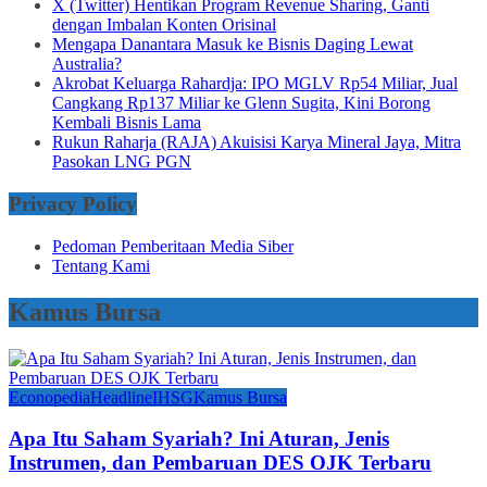
X (Twitter) Hentikan Program Revenue Sharing, Ganti
dengan Imbalan Konten Orisinal
Mengapa Danantara Masuk ke Bisnis Daging Lewat
Australia?
Akrobat Keluarga Rahardja: IPO MGLV Rp54 Miliar, Jual
Cangkang Rp137 Miliar ke Glenn Sugita, Kini Borong
Kembali Bisnis Lama
Rukun Raharja (RAJA) Akuisisi Karya Mineral Jaya, Mitra
Pasokan LNG PGN
Privacy Policy
Pedoman Pemberitaan Media Siber
Tentang Kami
Kamus Bursa
Econopedia
Headline
IHSG
Kamus Bursa
Apa Itu Saham Syariah? Ini Aturan, Jenis
Instrumen, dan Pembaruan DES OJK Terbaru