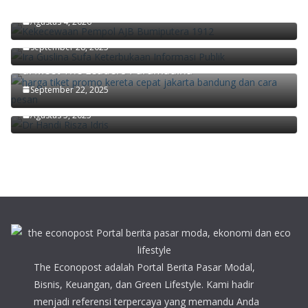
Bukan Sekadar Lembaga Baru
Keterbukaan Informasi Kunci Mewujudkan
Agustus 4, 2026
Masyarakat yang Partisipatif
September 28, 2025
Didiek Hartantyo Ungkap Kunci Transformasi KAI
di Meet The Leaders Paramadina
Ekonom Paramadina Handi Risza: Pertumbuhan
September 22, 2025
Ekonomi Kuartal II/2025 Faktor Musiman
Agustus 5, 2025
The Econopost adalah Portal Berita Pasar Modal,
Bisnis, Keuangan, dan Green Lifestyle. Kami hadir
menjadi referensi terpercaya yang memandu Anda