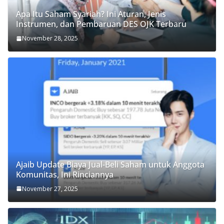
Apa Itu Saham Syariah? Ini Aturan, Jenis
Instrumen, dan Pembaruan DES OJK Terbaru
November 28, 2025
Ajaib Update Biaya Jual-Beli Saham untuk Anggota
Komunitas, Ini Rinciannya
November 27, 2025