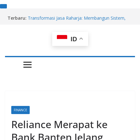
Skip
Terbaru:
Transformasi Jasa Raharja: Membangun Sistem,
to
Bukan Sekadar Lembaga Baru
content
X (Twitter) Hentikan Program Revenue Sharing,
Ganti dengan Imbalan Konten Orisinal
ID
Mengapa Danantara Masuk ke Bisnis Daging
Lewat Australia?
Akrobat Keluarga Rahardja: IPO MGLV Rp54 Miliar,
Jual Cangkang Rp137 Miliar ke Glenn Sugita, Kini
Borong Kembali Bisnis Lama
Rukun Raharja (RAJA) Akuisisi Karya Mineral Jaya,
Mitra Pasokan LNG PGN
FINANCE
Reliance Merapat ke
Bank Banten Jelang