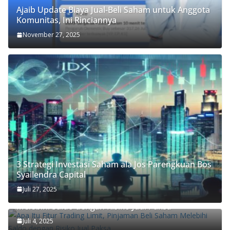
Ajaib Update Biaya Jual-Beli Saham untuk Anggota
Komunitas, Ini Rinciannya
November 27, 2025
3 Strategi Investasi Saham ala Jos Parengkuan Bos
Syailendra Capital
Juli 27, 2025
Apa Itu Fitur Trading Limit, Pinjaman Beli Saham
Melebihi Saldo dengan Risiko Jual Paksa
Juli 4, 2025