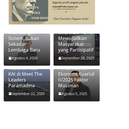
Transformasi
Jasa Raharja:
Keterbukaan
Membangun
Informasi Kunci
Sistem, Bukan
Mewujudkan
Sekadar
Masyarakat
Lembaga Baru
yang Partisipatif
Didiek
Ekonom
Hartantyo
Paramadina
Agustus 4, 2026
September 28, 2025
Ungkap Kunci
Handi Risza:
Transformasi
Pertumbuhan
KAI di Meet The
Ekonomi Kuartal
Leaders
II/2025 Faktor
Paramadina
Musiman
September 22, 2025
Agustus 5, 2025