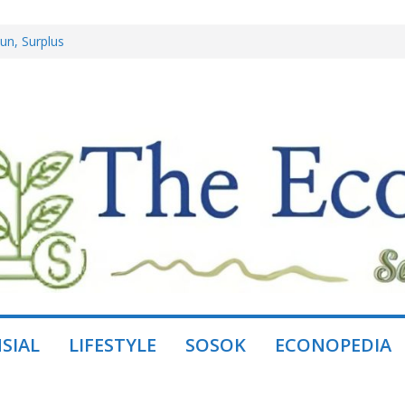
un, Surplus
l Jaya, Mitra
istem, Bukan
Group dan
andakan Daya Beli
SIAL
LIFESTYLE
SOSOK
ECONOPEDIA