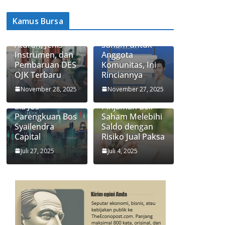
Kamus Bursa
Apa Itu Saham
Ajaib Update
Syariah? Ini
Biaya Jual-Beli
Aturan, Jenis
Saham untuk
Instrumen, dan
Anggota
Pembaruan DES
Komunitas, Ini
OJK Terbaru
Rinciannya
3 Strategi
Apa Itu Fitur
November 28, 2025
November 27, 2025
Investasi Saham
Trading Limit,
ala Jos
Pinjaman Beli
Parengkuan Bos
Saham Melebihi
Syailendra
Saldo dengan
Capital
Risiko Jual Paksa
Juli 27, 2025
Juli 4, 2025