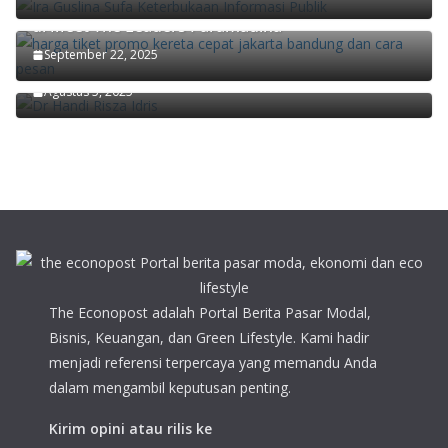
Didiek Hartantyo Ungkap Kunci Transformasi KAI
di Meet The Leaders Paramadina
Ekonom Paramadina Handi Risza: Pertumbuhan
September 22, 2025
Ekonomi Kuartal II/2025 Faktor Musiman
Agustus 5, 2025
The Econopost adalah Portal Berita Pasar Modal,
Bisnis, Keuangan, dan Green Lifestyle. Kami hadir
menjadi referensi terpercaya yang memandu Anda
dalam mengambil keputusan penting.
Kirim opini atau rilis ke