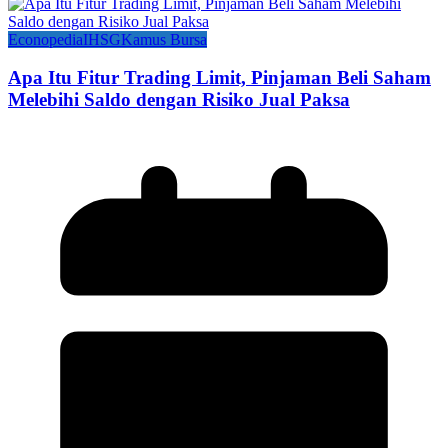
Econopedia
IHSG
Kamus Bursa
Apa Itu Fitur Trading Limit, Pinjaman Beli Saham
Melebihi Saldo dengan Risiko Jual Paksa