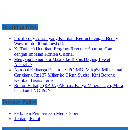
Breaking News
Profil Eddy Alfian yang Kembali Berduet dengan Benny
Waworuntu di Indonesia Re
X (Twitter) Hentikan Program Revenue Sharing, Ganti
dengan Imbalan Konten Orisinal
Mengapa Danantara Masuk ke Bisnis Daging Lewat
Australia?
Akrobat Keluarga Rahardja: IPO MGLV Rp54 Miliar, Jual
Cangkang Rp137 Miliar ke Glenn Sugita, Kini Borong
Kembali Bisnis Lama
Rukun Raharja (RAJA) Akuisisi Karya Mineral Jaya, Mitra
Pasokan LNG PGN
Privacy Policy
Pedoman Pemberitaan Media Siber
Tentang Kami