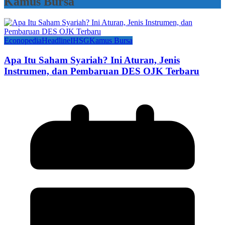
Kamus Bursa
Econopedia
Headline
IHSG
Kamus Bursa
Apa Itu Saham Syariah? Ini Aturan, Jenis
Instrumen, dan Pembaruan DES OJK Terbaru