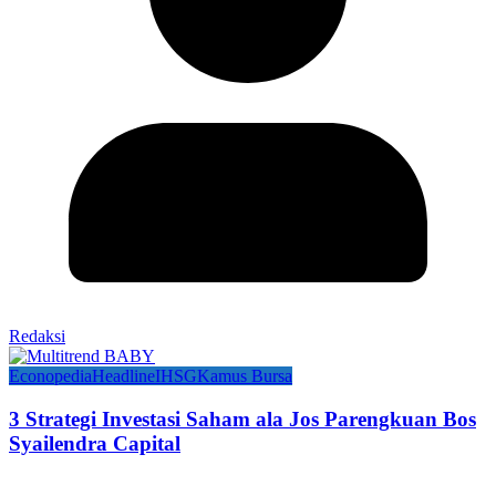
Redaksi
Econopedia
Headline
IHSG
Kamus Bursa
3 Strategi Investasi Saham ala Jos Parengkuan Bos
Syailendra Capital