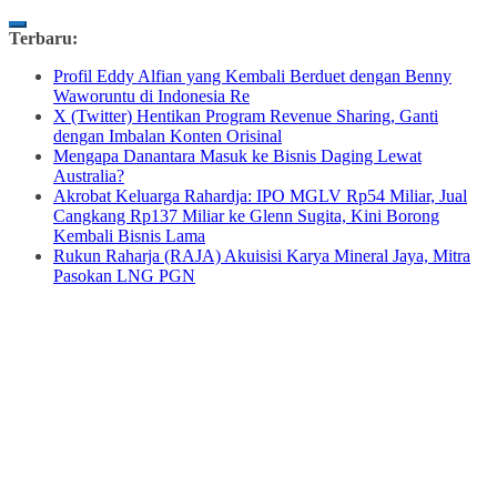
Skip
Terbaru:
to
Profil Eddy Alfian yang Kembali Berduet dengan Benny
content
Waworuntu di Indonesia Re
X (Twitter) Hentikan Program Revenue Sharing, Ganti
dengan Imbalan Konten Orisinal
Mengapa Danantara Masuk ke Bisnis Daging Lewat
Australia?
Akrobat Keluarga Rahardja: IPO MGLV Rp54 Miliar, Jual
Cangkang Rp137 Miliar ke Glenn Sugita, Kini Borong
Kembali Bisnis Lama
Rukun Raharja (RAJA) Akuisisi Karya Mineral Jaya, Mitra
Pasokan LNG PGN