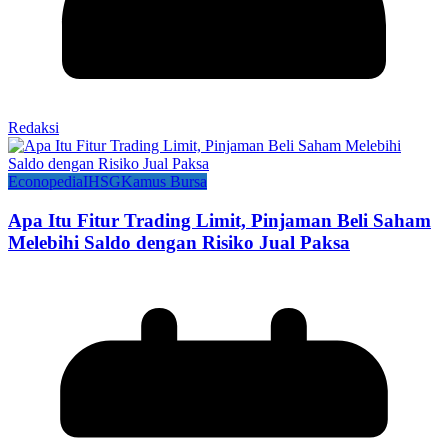
Redaksi
Econopedia
IHSG
Kamus Bursa
Apa Itu Fitur Trading Limit, Pinjaman Beli Saham
Melebihi Saldo dengan Risiko Jual Paksa