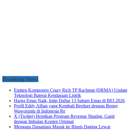
Breaking News
Emiten Komponen Crazy Rich TP Rachmat (DRMA) Update
Teknologi Baterai Kendaraan Listrik
Harga Emas Naik, Intip Daftar 13 Saham Emas di BEI 2026
Profil Eddy Alfian yang Kembali Berduet dengan Benny
Waworuntu di Indonesia Re
X (Twitter) Hentikan Program Revenue Sharing, Ganti
dengan Imbalan Konten Orisinal
Mengapa Danantara Masuk ke Bisnis Daging Lewat