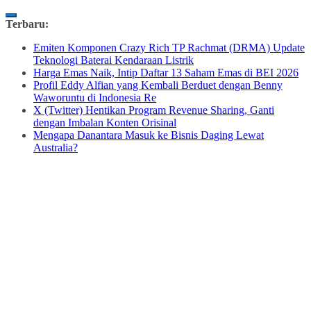
Skip
Terbaru:
to
Emiten Komponen Crazy Rich TP Rachmat (DRMA) Update
content
Teknologi Baterai Kendaraan Listrik
Harga Emas Naik, Intip Daftar 13 Saham Emas di BEI 2026
Profil Eddy Alfian yang Kembali Berduet dengan Benny
Waworuntu di Indonesia Re
X (Twitter) Hentikan Program Revenue Sharing, Ganti
dengan Imbalan Konten Orisinal
Mengapa Danantara Masuk ke Bisnis Daging Lewat
Australia?