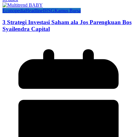
Econopedia
Headline
IHSG
Kamus Bursa
3 Strategi Investasi Saham ala Jos Parengkuan Bos
Syailendra Capital