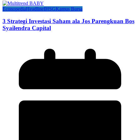
Econopedia
Headline
IHSG
Kamus Bursa
3 Strategi Investasi Saham ala Jos Parengkuan Bos
Syailendra Capital