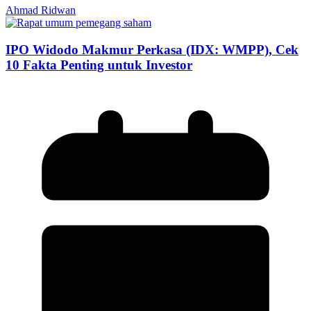
Ahmad Ridwan
IPO Widodo Makmur Perkasa (IDX: WMPP), Cek
10 Fakta Penting untuk Investor