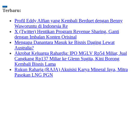
Skip
Terbaru:
to
Profil Eddy Alfian yang Kembali Berduet dengan Benny
content
Waworuntu di Indonesia Re
X (Twitter) Hentikan Program Revenue Sharing, Ganti
dengan Imbalan Konten Orisinal
Mengapa Danantara Masuk ke Bisnis Daging Lewat
Australia?
Akrobat Keluarga Rahardja: IPO MGLV Rp54 Miliar, Jual
Cangkang Rp137 Miliar ke Glenn Sugita, Kini Borong
Kembali Bisnis Lama
Rukun Raharja (RAJA) Akuisisi Karya Mineral Jaya, Mitra
Pasokan LNG PGN