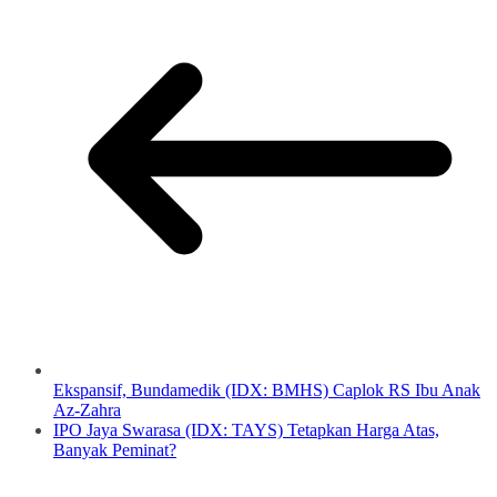
Ekspansif, Bundamedik (IDX: BMHS) Caplok RS Ibu Anak
Az-Zahra
IPO Jaya Swarasa (IDX: TAYS) Tetapkan Harga Atas,
Banyak Peminat?