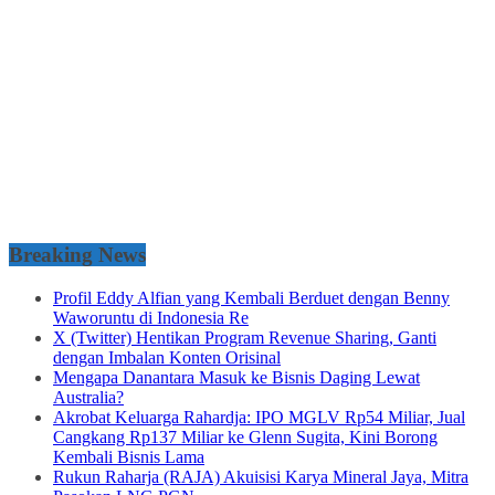
Breaking News
Profil Eddy Alfian yang Kembali Berduet dengan Benny
Waworuntu di Indonesia Re
X (Twitter) Hentikan Program Revenue Sharing, Ganti
dengan Imbalan Konten Orisinal
Mengapa Danantara Masuk ke Bisnis Daging Lewat
Australia?
Akrobat Keluarga Rahardja: IPO MGLV Rp54 Miliar, Jual
Cangkang Rp137 Miliar ke Glenn Sugita, Kini Borong
Kembali Bisnis Lama
Rukun Raharja (RAJA) Akuisisi Karya Mineral Jaya, Mitra