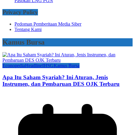
Pasokan LNG PGN
Privacy Policy
Pedoman Pemberitaan Media Siber
Tentang Kami
Kamus Bursa
Econopedia
Headline
IHSG
Kamus Bursa
Apa Itu Saham Syariah? Ini Aturan, Jenis
Instrumen, dan Pembaruan DES OJK Terbaru