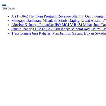
Skip
Terbaru:
to
X (Twitter) Hentikan Program Revenue Sharing, Ganti dengan
content
Mengapa Danantara Masuk ke Bisnis Daging Lewat Australia?
Akrobat Keluarga Rahardja: IPO MGLV Rp54 Miliar, Jual Can
Rukun Raharja (RAJA) Akuisisi Karya Mineral Jaya, Mitra
Transformasi Jasa Raharja: Membangun Sistem, Bukan Sekad