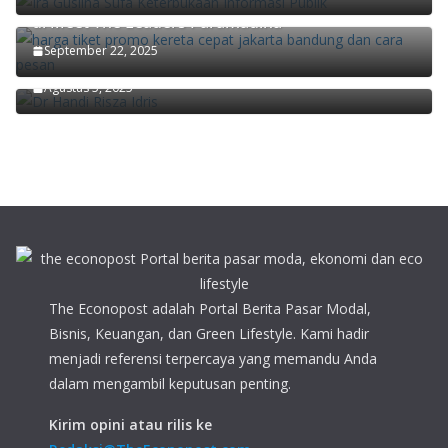
Didiek Hartantyo Ungkap Kunci Transformasi KAI
di Meet The Leaders Paramadina
Ekonom Paramadina Handi Risza: Pertumbuhan
September 22, 2025
Ekonomi Kuartal II/2025 Faktor Musiman
Agustus 5, 2025
The Econopost adalah Portal Berita Pasar Modal,
Bisnis, Keuangan, dan Green Lifestyle. Kami hadir
menjadi referensi terpercaya yang memandu Anda
dalam mengambil keputusan penting.
Kirim opini atau rilis ke