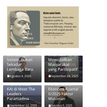
Transformasi
Jasa Raharja:
Keterbukaan
Membangun
Informasi Kunci
Sistem, Bukan
Mewujudkan
Sekadar
Masyarakat
Lembaga Baru
yang Partisipatif
Didiek
Ekonom
Hartantyo
Paramadina
Agustus 4, 2026
September 28, 2025
Ungkap Kunci
Handi Risza:
Transformasi
Pertumbuhan
KAI di Meet The
Ekonomi Kuartal
Leaders
II/2025 Faktor
Paramadina
Musiman
September 22, 2025
Agustus 5, 2025