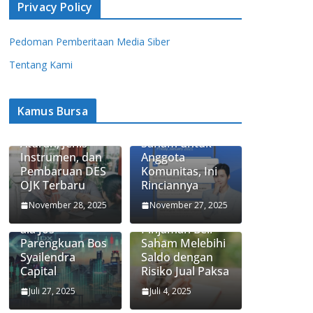
Privacy Policy
Pedoman Pemberitaan Media Siber
Tentang Kami
Kamus Bursa
Apa Itu Saham
Ajaib Update
Syariah? Ini
Biaya Jual-Beli
Aturan, Jenis
Saham untuk
Instrumen, dan
Anggota
Pembaruan DES
Komunitas, Ini
OJK Terbaru
Rinciannya
3 Strategi
Apa Itu Fitur
November 28, 2025
November 27, 2025
Investasi Saham
Trading Limit,
ala Jos
Pinjaman Beli
Parengkuan Bos
Saham Melebihi
Syailendra
Saldo dengan
Capital
Risiko Jual Paksa
Juli 27, 2025
Juli 4, 2025