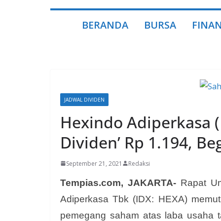
BERANDA
BURSA
FINAN
JADWAL DIVIDEN
Hexindo Adiperkasa (
Dividen’ Rp 1.194, Be
September 21, 2021
Redaksi
Tempias.com, JAKARTA-
Rapat U
Adiperkasa Tbk (IDX: HEXA) memut
pemegang saham atas laba usaha t