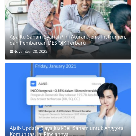
Apa Itu Saham Syariah? Ini Aturan, Jenis Instrumen,
dan Pembaruan DES OJK Terbaru
November 28, 2025
Ajaib Update Biaya Jual-Beli Saham untuk Anggota
Komunitas, Ini Rinciannya