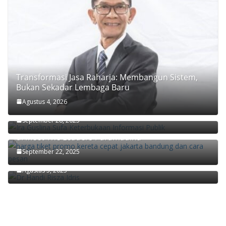
Transformasi Jasa Raharja: Membangun Sistem,
Bukan Sekadar Lembaga Baru
Keterbukaan Informasi Kunci Mewujudkan
Agustus 4, 2026
Masyarakat yang Partisipatif
September 28, 2025
Didiek Hartantyo Ungkap Kunci Transformasi KAI
di Meet The Leaders Paramadina
Ekonom Paramadina Handi Risza: Pertumbuhan
September 22, 2025
Ekonomi Kuartal II/2025 Faktor Musiman
Agustus 5, 2025