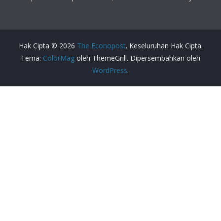
Hak Cipta © 2026
The Econopost
. Keseluruhan Hak Cipta.
Tema:
ColorMag
oleh ThemeGrill. Dipersembahkan oleh
WordPress
.