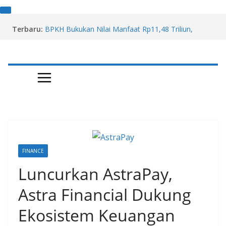
Skip
Terbaru:
BPKH Bukukan Nilai Manfaat Rp11,48 Triliun,
to
Surplus Operasional Anjlok 97 Persen
content
Rukun Raharja (RAJA) Akuisisi Karya Mineral Jaya,
Mitra Pasokan LNG PGN
Transformasi Jasa Raharja: Membangun Sistem,
Bukan Sekadar Lembaga Baru
Profil Andy Wibowo, Pengendali Wibowo Group dan
Gandasari Group
Deflasi Juli 2026 (mtm) Belum Tentu Menandakan
Daya Beli Pulih
FINANCE
Luncurkan AstraPay,
Astra Financial Dukung
Ekosistem Keuangan